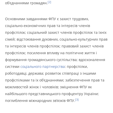
[2]
об’єднаннями громадян.
Основними завданнями ФПУ є захист трудових,
соціально-економічних прав та інтересів членів
профспілок; соціальний захист членів профспілок та їхніх
сімей; відстоювання духовних, соціально-культурних прав
та інтересів членів профспілок; правовий захист членів
профспілок; посилення впливу на політичне життя і
формування громадянського суспільства; вдосконалення
системи
соціального партнерства
: профспілки,
роботодавці, держава; розвиток співпраці з іншими
профспілками та їх об’єднаннями; забезпечення прав та
можливостей жінок і чоловіків; зміцнення ФПУ як
найбільшого представницького профцентру України;
[3]
поглиблення міжнародних зв’язків ФПУ.