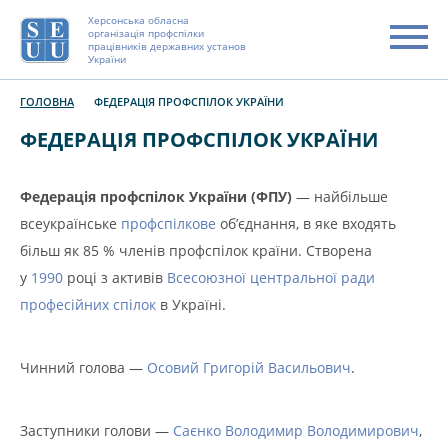
Херсонська обласна
організація профспілки
працівників державних установ
України
ГОЛОВНА
ФЕДЕРАЦІЯ ПРОФСПІЛОК УКРАЇНИ
ФЕДЕРАЦІЯ ПРОФСПІЛОК УКРАЇНИ
Федерація профспілок України (ФПУ)
— найбільше
всеукраїнське
профспілкове
об’єднання, в яке входять
більш як 85 % членів профспілок країни. Створена
у
1990
році з активів
Всесоюзної центральної ради
професійних спілок
в Україні.
Чинний голова —
Осовий Григорій Васильович
.
Заступники голови —
Саєнко Володимир Володимирович
,