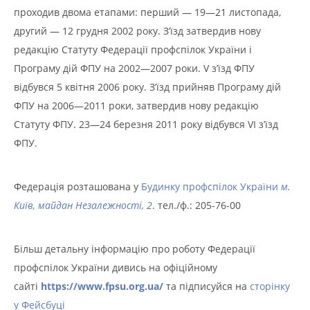
проходив двома етапами: перший — 19—21 листопада,
другий — 12 грудня 2002 року. З’їзд затвердив нову
редакцію Статуту Федерації профспілок України і
Програму дій ФПУ на 2002—2007 роки. V з’їзд ФПУ
відбувся 5 квітня 2006 року. З’їзд прийняв Програму дій
ФПУ на 2006—2011 роки, затвердив нову редакцію
Статуту ФПУ. 23—24 березня 2011 року відбувся VI з’їзд
ФПУ.
Федерація розташована у
Будинку профспілок України
м.
Київ, майдан Незалежності, 2
. тел./ф.: 205-76-00
Більш детальну інформацію про роботу Федерації
профспілок України дивись на офіційному
сайті
https://www.fpsu.org.ua/
та підписуйся на
сторінку
у Фейсбуці