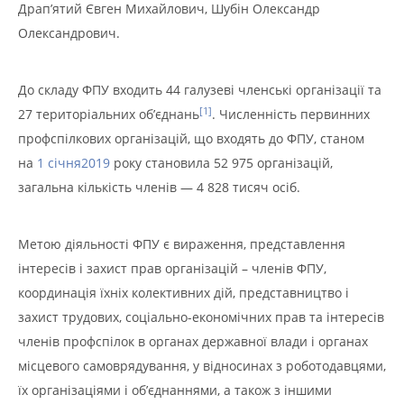
Драп’ятий Євген Михайлович, Шубін Олександр
Олександрович.
До складу ФПУ входить 44 галузеві членські організації та
[1]
27 територіальних об’єднань
. Численність первинних
профспілкових організацій, що входять до ФПУ, станом
на
1 січня
2019
року становила 52 975 організацій,
загальна кількість членів — 4 828 тисяч осіб.
Метою діяльності ФПУ є вираження, представлення
інтересів і захист прав організацій – членів ФПУ,
координація їхніх колективних дій, представництво і
захист трудових, соціально-економічних прав та інтересів
членів профспілок в органах державної влади і органах
місцевого самоврядування, у відносинах з роботодавцями,
їх організаціями і об’єднаннями, а також з іншими