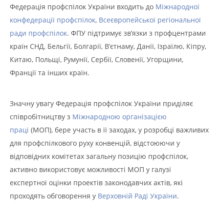
Федерація профспілок України входить до
Міжнародної
конфедерації профспілок
,
Всеєвропейської регіональної
ради профспілок
. ФПУ підтримує зв’язки з профцентрами
країн СНД, Бельгії, Болгарії, В’єтнаму, Данії, Ізраїлю, Кіпру,
Китаю, Польщі, Румунії, Сербії, Словенії, Угорщини,
Франції та інших країн.
Значну увагу Федерація профспілок України приділяє
співробітництву з
Міжнародною організацією
праці
(МОП), бере участь в її заходах, у розробці важливих
для профспілкового руху конвенцій, відстоюючи у
відповідних комітетах загальну позицію профспілок,
активно використовує можливості МОП у галузі
експертної оцінки проектів законодавчих актів, які
проходять обговорення у
Верховній Раді України
.