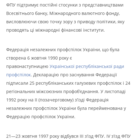
ФПУ підтримує постійні стосунки з представництвами
Всесвітнього банку, Міжнародного валютного фонду,
висловлюючи свою точку зору з приводу політики, яку
проводять ці міжнародні фінансові інститути.
Федерація незалежних профспілок України, що була
створена 6 жовтня 1990 року є
правонаступницею
Української республіканської ради
профспілок
. Декларацію про заснування Федерації
підписали 25 республіканських галузевих профспілок і 24
регіональних міжсоюзних профоб’єднання. У листопаді
1992 року на II (позачерговому) з’їзді Федерація
незалежних профспілок України була перейменована у
Федерацію профспілок України.
21—23 жовтня 1997 року відбувся III з’їзд ФПУ. IV з’їзд ФПУ