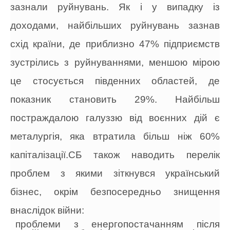
зазнали руйнувань. Як і у випадку із
доходами, найбільших руйнувань зазнав
схід країни, де приблизно 47% підприємств
зустрілись з руйнуваннями, меншою мірою
це стосується південних областей, де
показник становить 29%.
Найбільш
постраждалою галуззю від воєнних дій є
металургія, яка втратила більш ніж 60%
капіталізації.СБ також наводить перелік
проблем з якими зіткнувся український
бізнес, окрім безпосередньо знищення
внаслідок війни:
проблеми з енергопостачанням після