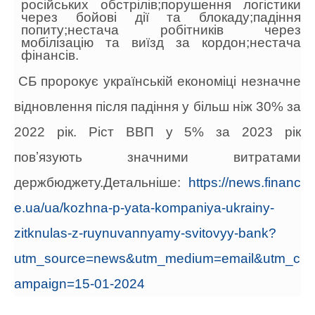
російських обстрілів;порушення логістики
через бойові дії та блокаду;падіння
попиту;нестача робітників через
мобілізацію та виїзд за кордон;нестача
фінансів.
СБ пророкує українській економіці незначне
відновлення після падіння у більш ніж 30% за
2022 рік. Ріст ВВП у 5% за 2023 рік
повʼязують значними витратами
держбюджету.Детальніше:
https://news.financ
e.ua/ua/kozhna-p-yata-kompaniya-ukrainy-
zitknulas-z-ruynuvannyamy-svitovyy-bank?
utm_source=news&utm_medium=email&utm_c
ampaign=15-01-2024