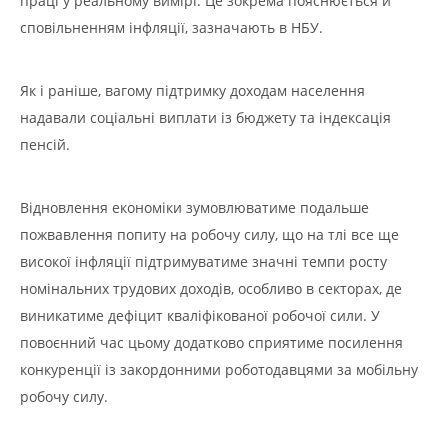
праці у реальному вимірі. Це зокрема пояснюється й
сповільненням інфляції, зазначають в НБУ.
Як і раніше, вагому підтримку доходам населення
надавали соціальні виплати із бюджету та індексація
пенсій.
Відновлення економіки зумовлюватиме подальше
пожвавлення попиту на робочу силу, що на тлі все ще
високої інфляції підтримуватиме значні темпи росту
номінальних трудових доходів, особливо в секторах, де
виникатиме дефіцит кваліфікованої робочої сили. У
повоєнний час цьому додатково сприятиме посилення
конкуренції із закордонними роботодавцями за мобільну
робочу силу.