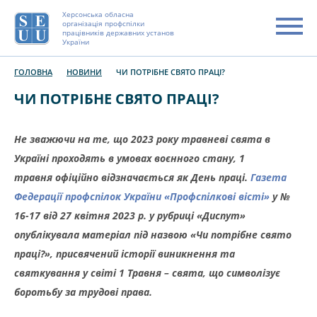
Херсонська обласна
організація профспілки
працівників державних установ
України
ГОЛОВНА
НОВИНИ
ЧИ ПОТРІБНЕ СВЯТО ПРАЦІ?
ЧИ ПОТРІБНЕ СВЯТО ПРАЦІ?
Не зважючи на те, що 2023 року травневі свята в
Україні проходять в умовах воєнного стану, 1
травня офіційно відзначається як День праці.
Газета
Федерації профспілок України «Профспілкові вісті»
у №
16-17 від 27 квітня 2023 р. у рубриці «Диспут»
опублікувала матеріал під назвою «Чи потрібне свято
праці?», присвячений історії виникнення та
святкування у світі 1 Травня – свята, що символізує
боротьбу за трудові права.