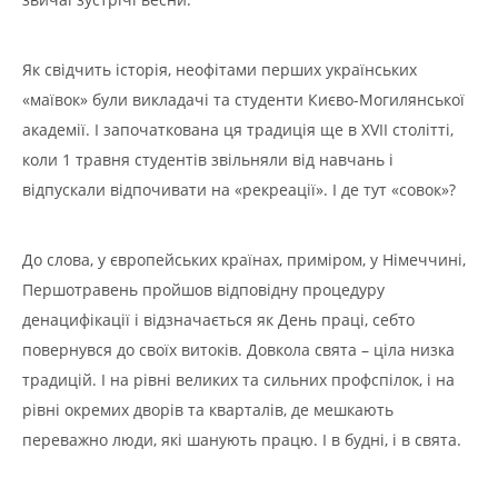
Як свідчить історія, неофітами перших українських
«маївок» були викладачі та студенти Києво-Могилянської
академії. І започаткована ця традиція ще в XVII столітті,
коли 1 травня студентів звільняли від навчань і
відпускали відпочивати на «рекреації». І де тут «совок»?
До слова, у європейських країнах, приміром, у Німеччині,
Першотравень пройшов відповідну процедуру
денацифікації і відзначається як День праці, себто
повернувся до своїх витоків. Довкола свята – ціла низка
традицій. І на рівні великих та сильних профспілок, і на
рівні окремих дворів та кварталів, де мешкають
переважно люди, які шанують працю. І в будні, і в свята.