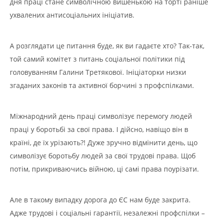
дня праці стане символічною вишенькою на торті раніше
ухвалених антисоціальних ініціатив.
А розглядати це питання буде, як ви гадаєте хто? Так-так,
той самий комітет з питань соціальної політики під
головуванням Галини Третякової. Ініціаторки низки
згаданих законів та активної борчині з профспілками.
Міжнародний день праці символізує перемогу людей
праці у боротьбі за свої права. І дійсно, навіщо він в
країні, де їх урізають?! Дуже зручно відмінити день, що
символізує боротьбу людей за свої трудові права. Щоб
потім, прикриваючись війною, ці самі права поурізати.
Але в такому випадку дорога до ЄС нам буде закрита.
Адже трудові і соціальні гарантії, незалежні профспілки –