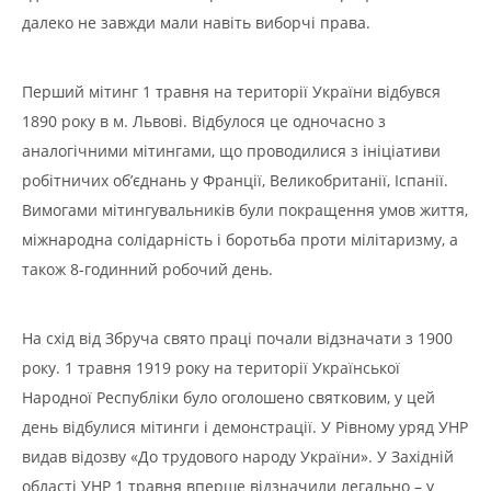
далеко не завжди мали навіть виборчі права.
Перший мітинг 1 травня на території України відбувся
1890 року в м. Львові. Відбулося це одночасно з
аналогічними мітингами, що проводилися з ініціативи
робітничих об’єднань у Франції, Великобританії, Іспанії.
Вимогами мітингувальників були покращення умов життя,
міжнародна солідарність і боротьба проти мілітаризму, а
також 8-годинний робочий день.
На схід від Збруча свято праці почали відзначати з 1900
року. 1 травня 1919 року на території Української
Народної Республіки було оголошено святковим, у цей
день відбулися мітинги і демонстрації. У Рівному уряд УНР
видав відозву «До трудового народу України». У Західній
області УНР 1 травня вперше відзначили легально – у