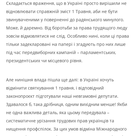
Складається враження, що в Україні просто вирішили не
відновлювати справжній зміст 1 Травня, аби не бути
звинуваченими у поверненні до радянського минулого.
Може, й даремно. Від боротьби за права трудящого люду
зовсім відмовлятися не слід. Особливо нині, коли ці права
тільки задекларовані на папері і згадують про них лише
під час передвиборних кампаній – парламентських,
президентських чи місцевого рівня.
Але нинішня влада пішла ще далі: в Україні хочуть
відмінити святкування 1 травня, і відповідний
законопроєкт підготували наші невгамовні депутати.
Здавалося б, така дрібниця, одним вихідним менше! Якби
не одна важлива деталь, яка цьому передувала –
систематичне урізання трудових прав українців та
нищення профспілок. За цих умов відміна Міжнародного