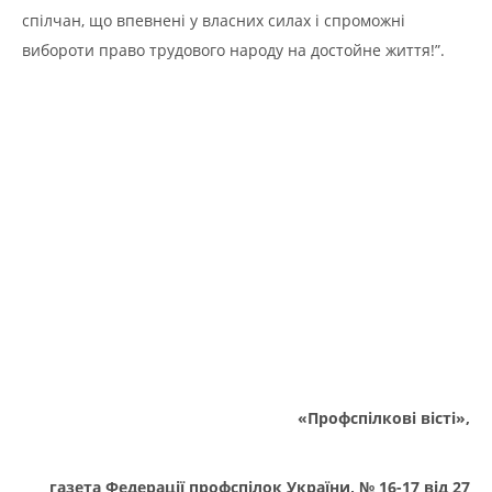
спілчан, що впевнені у власних силах і спроможні
вибороти право трудового народу на достойне життя!”.
«Профспілкові вісті»,
газета Федерації профспілок України, № 16-17 від 27