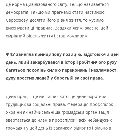
це норма цивілізованого світу. Те, що називається
демократія. І якщо ми прагнемо стати частиною
Євросоюзу, досягти його рівня життя, то мусимо
виконувати ці правила. Завдяки яким, власне, цей
омріяний рівень життя і став можливим.
ФПУ зайняла принципову позицію, відстоюючи цей
день, який закарбувався в історії робітничого руху
багатьох поколінь силою переконань і незламності
духу простих людей у боротьбі за свої права.
День праці – це не лише свято, це день боротьби
трудящих за соціальні права. Федерація профспілок
України як найчисельніша громадська організація
звертається до членів профспілок і всіх небайдужих
громадян у цей день із закликом відкрито і вільно в