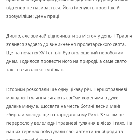
відтепер не називається. Його іменують простіше й
зрозуміліше: День праці.
Дивно, але звичай відпочивати за містом у день 1 Травня
з’явився задовго до виникнення пролетарського свята.
Ще на початку XVII ст. він був оголошений неробочим
днем. Годилося провести його на природі, а саме свято
так і називалося: «маївка».
Історики розкопали ще одну цікаву річ. Першотравневі
молодіжні гуляння сягають своїми коренями в дуже
далеке минуле. Щосвята на честь богині весни Майї
збирали молодь ще в стародавньому Римі. З часом це
переросло у велелюдні травневі гуляння в лісах і гаях. На
наших теренах побутували свої автентичні обряди та
звичаї зустрічі весни.