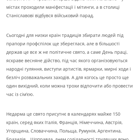
містах проходили маніфестації і мітинги, а в столиці
Станіславові відбувся військовий парад.
Сьогодні для низки країн традиція збирати людей під
прапори профспілок ще збереглася, але в більшості
держав це все ж не політичне свято, а саме День праці,
яскраве весняне дійство, під час якого організовуються
народні гуляння, виступи артистів, ярмарки, мирні ходи і
безліч розважальних заходів. А для когось це просто ще
один вихідний, коли можна трохи відпочити або провести
час із сім’єю.
Недарма це свято присутнє в календарях майже 150
країн, серед яких Італія, Франція, Німеччина, Австрія,
Угорщина, Словаччина, Польща, Румунія, Аргентина,
Бразилія… Щоправда, днем солідарності трудящих воно