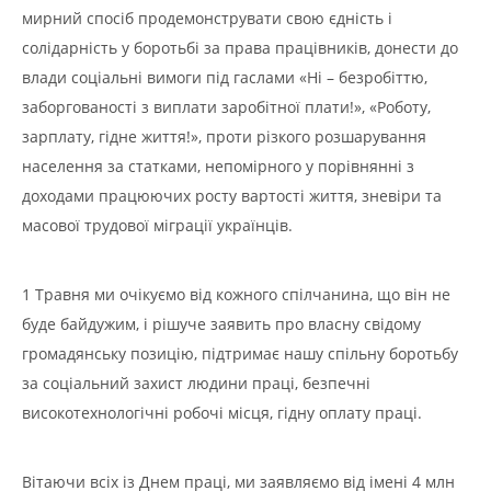
мирний спосіб продемонструвати свою єдність і
солідарність у боротьбі за права працівників, донести до
влади соціальні вимоги під гаслами «Ні – безробіттю,
заборгованості з виплати заробітної плати!», «Роботу,
зарплату, гідне життя!», проти різкого розшарування
населення за статками, непомірного у порівнянні з
доходами працюючих росту вартості життя, зневіри та
масової трудової міграції українців.
1 Травня ми очікуємо від кожного спілчанина, що він не
буде байдужим, і рішуче заявить про власну свідому
громадянську позицію, підтримає нашу спільну боротьбу
за соціальний захист людини праці, безпечні
високотехнологічні робочі місця, гідну оплату праці.
Вітаючи всіх із Днем праці, ми заявляємо від імені 4 млн