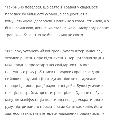
“Так хибно повелося, що свято 1 Травня у свідомості
переважної більшості українців асоціюється з
комуністичною ідеологією. Навіть не з комуністичною, а з
більшовицькою, ленінсько-сталінською. Насправді Перше
травня – абсолютно не більшовицьке свято.
1889 року установчий конгрес Другого Інтернаціоналу
ухвалив рішення про відзначення Першотравня як дня
міжнародної пролетарської солідарності. А вже
наступного року робітники передових країн солідарно
вийшли на вулиці. Ці заходи аж ніяк не нагадували
паради і демонстрації радянської доби. Були сутички з
поліцією, страйки, арешти, розстріли… Одначе це була
могутня маніфестація політичної волі демократичного
руху, підтриманого профспілками багатьох країн, його
здатності захистити інтереси найманих працівників, які