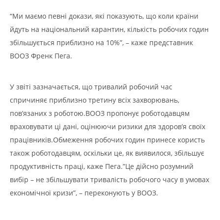
“Ми маємо певні докази, які показують, що коли країни
йдуть на національний карантин, кількість робочих годин
збільшується приблизно на 10%”, – каже представник
ВООЗ Френк Пега.
У звіті зазначається, що тривалий робочий час
спричиняє приблизно третину всіх захворювань,
пов’язаних з роботою.ВООЗ пропонує роботодавцям
враховувати ці дані, оцінюючи ризики для здоров’я своїх
працівників.Обмеження робочих годин принесе користь
також роботодавцям, оскільки це, як виявилося, збільшує
продуктивність праці, каже Пега.”Це дійсно розумний
вибір – не збільшувати тривалість робочого часу в умовах
економічної кризи”, – переконують у ВООЗ.