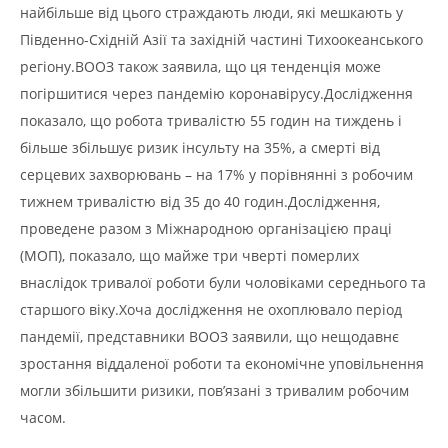
найбільше від цього страждають люди, які мешкають у
Південно-Східній Азії та західній частині Тихоокеанського
регіону.ВООЗ також заявила, що ця тенденція може
погіршитися через пандемію коронавірусу.Дослідження
показало, що робота тривалістю 55 годин на тиждень і
більше збільшує ризик інсульту на 35%, а смерті від
серцевих захворювань – на 17% у порівнянні з робочим
тижнем тривалістю від 35 до 40 годин.Дослідження,
проведене разом з Міжнародною організацією праці
(МОП), показало, що майже три чверті померлих
внаслідок тривалої роботи були чоловіками середнього та
старшого віку.Хоча дослідження не охоплювало період
пандемії, представники ВООЗ заявили, що нещодавнє
зростання віддаленої роботи та економічне уповільнення
могли збільшити ризики, пов’язані з тривалим робочим
часом.