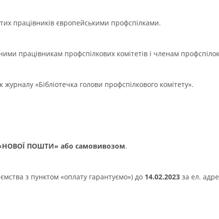
ятих працівників європейськими профспілками.
ними працівникам профспілкових комітетів і членам профспілок
журналу «Бібліотечка голови профспілкового комітету».
«НОВОЇ ПОШТИ» або самовивозом
.
мства з пунктом «оплату гарантуємо») до
14.02.2023
за ел. адр