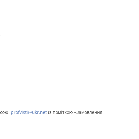
.
есою:
profvisti@ukr.net
(з поміткою «Замовлення