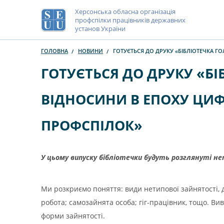
Херсонська обласна організація
профспілки працівників державних
установ України
ГОЛОВНА
НОВИНИ
ГОТУЄТЬСЯ ДО ДРУКУ «БІБЛІОТЕЧКА 
ГОТУЄТЬСЯ ДО ДРУКУ «БІ
ВІДНОСИНИ В ЕПОХУ ЦИФ
ПРОФСПІЛОК»
У цьому випуску бібліотечки будуть розглянуті не
Ми розкриємо поняття: види нетипової зайнятості, 
робота; самозайнята особа; гіг-працівник, тощо. 
форми зайнятості.