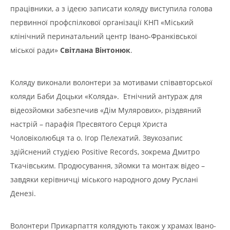
працівники, а з ідеєю записати коляду виступила голова
первинної профспілкової організації КНП «Міський
клінічний перинатальний центр Івано-Франківської
міської ради»
Світлана Вінтонюк
.
Коляду виконали волонтери за мотивами співавторської
коляди Баби Доцьки «Коляда». Етнічний антураж для
відеозйомки забезпечив «Дім Мулярових», різдвяний
настрій – парафія Пресвятого Серця Христа
Чоловіколюбця та о. Ігор Пелехатий. Звукозапис
здійснений студією Positive Records, зокрема Дмитро
Ткачівським. Продюсування, зйомки та монтаж відео –
завдяки керівничці міського народного дому Руслані
Денезі.
Волонтери Прикарпаття колядують також у храмах Івано-