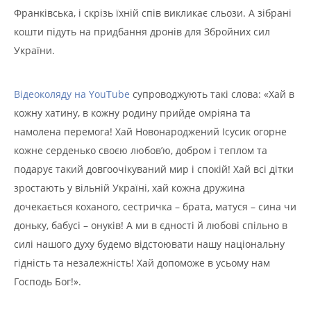
Франківська, і скрізь їхній спів викликає сльози. А зібрані
кошти підуть на придбання дронів для Збройних сил
України.
Відеоколяду на YouTube
супроводжують такі слова: «Хай в
кожну хатину, в кожну родину прийде омріяна та
намолена перемога! Хай Новонароджений Ісусик огорне
кожне серденько своєю любов’ю, добром і теплом та
подарує такий довгоочікуваний мир і спокій! Хай всі дітки
зростають у вільній Україні, хай кожна дружина
дочекається коханого, сестричка – брата, матуся – сина чи
доньку, бабусі – онуків! А ми в єдності й любові спільно в
силі нашого духу будемо відстоювати нашу національну
гідність та незалежність! Хай допоможе в усьому нам
Господь Бог!».