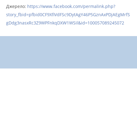
Джерело:
https://www.facebook.com/permalink.php?
story_fbid=pfbid0CF9XfiVdFSc9DytAgY46P5GznAxPDjAEgMrfS
gDdg3nasxRc3Z9WPFnkqDXW1WSil&id=100057089245072