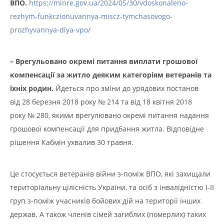
ВПО.
https://minre.gov.ua/2024/05/30/vdoskonaleno-
rezhym-funkczionuvannya-miscz-tymchasovogo-
prozhyvannya-dlya-vpo/
– Врегульовано окремі питання виплати грошової
компенсації за житло деяким категоріям ветеранів та
їхніх родин.
Йдеться про зміни до урядових постанов
від 28 березня 2018 року № 214 та від 18 квітня 2018
року № 280, якими врегулювано окремі питання надання
грошової компенсації для придбання житла. Відповідне
рішення Кабмін ухвалив 30 травня.
Це стосується ветеранів війни з-поміж ВПО, які захищали
територіальну цілісність України, та осіб з інвалідністю I-II
груп з-поміж учасників бойових дій на території інших
держав. А також членів сімей загиблих (померлих) таких