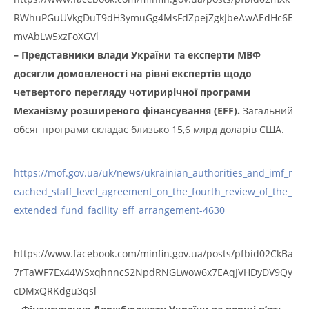
RWhuPGuUVkgDuT9dH3ymuGg4MsFdZpejZgkJbeAwAEdHc6E
mvAbLw5xzFoXGVl
– Представники влади України та експерти МВФ
досягли домовленості на рівні експертів щодо
четвертого перегляду чотирирічної програми
Механізму розширеного фінансування (EFF).
Загальний
обсяг програми складає близько 15,6 млрд доларів США.
https://mof.gov.ua/uk/news/ukrainian_authorities_and_imf_r
eached_staff_level_agreement_on_the_fourth_review_of_the_
extended_fund_facility_eff_arrangement-4630
https://www.facebook.com/minfin.gov.ua/posts/pfbid02CkBa
7rTaWF7Ex44WSxqhnncS2NpdRNGLwow6x7EAqJVHDyDV9Qy
cDMxQRKdgu3qsl