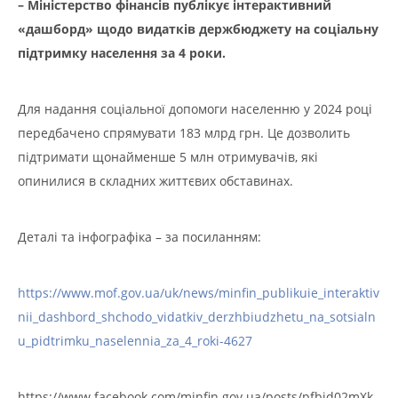
– Міністерство фінансів публікує інтерактивний
«дашборд» щодо видатків держбюджету на соціальну
підтримку населення за 4 роки.
Для надання соціальної допомоги населенню у 2024 році
передбачено спрямувати 183 млрд грн. Це дозволить
підтримати щонайменше 5 млн отримувачів, які
опинилися в складних життєвих обставинах.
Деталі та інфографіка – за посиланням:
https://www.mof.gov.ua/uk/news/minfin_publikuie_interaktiv
nii_dashbord_shchodo_vidatkiv_derzhbiudzhetu_na_sotsialn
u_pidtrimku_naselennia_za_4_roki-4627
https://www.facebook.com/minfin.gov.ua/posts/pfbid02mXk