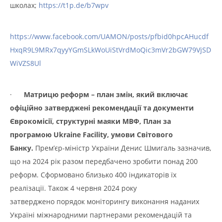
школах;
https://t1p.de/b7wpv
https://www.facebook.com/UAMON/posts/pfbid0hpcAHucdf
HxqR9L9MRx7qyyYGmSLkWoUiStVrdMoQic3mVr2bGW79VjSD
WiVZS8Ul
·
Матрицю реформ – план змін, який включає
офіційно затверджені рекомендації
та документи
Єврокомісії, структурні маяки МВФ, План за
програмою Ukraine Facility, умови Світового
Банку.
Прем’єр-міністр України Денис Шмигаль зазначив,
що на 2024 рік разом передбачено зробити понад 200
реформ. Сформовано близько 400 індикаторів їх
реалізації. Також 4 червня 2024 року
затверджено порядок моніторингу виконання наданих
Україні міжнародними партнерами рекомендацій та