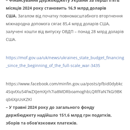
– Фінансування Держбюджету України за перші п’ять
місяців 2024 року становить 16,9 млрд доларів
США.
Загалом від початку повномасштабного вторгнення
міжнародна допомога сягає 85,4 млрд доларів США,
залучені кошти від випуску ОВДП – понад 28 млрд доларів
США.
https://mof.gov.ua/uk/news/ukraines_state_budget_financing
_since_the_beginning_of_the_full-scale_war-3435
https://www.facebook.com/minfin.gov.ua/posts/pfbid0dybkc
4SqvtXu54FwZXJemXjrh7ia8MDRboamoghbLQRfFaN7kGi9BK
qb6XpUsKZKl
– У травні 2024 року до загального фонду
держбюджету надійшло 151,6 млрд грн податків,
зборів та обов’язкових платежів.