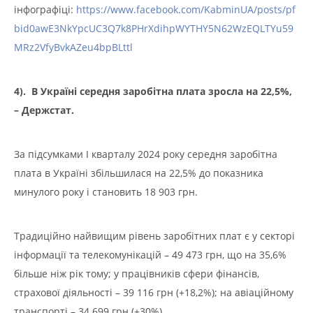
інфографіці:
https://www.facebook.com/KabminUA/posts/pf
bid0awE3NkYpcUC3Q7k8PHrXdihpWYTHY5N62WzEQLTYu59
MRz2VfyBvkAZeu4bpBLttl
4). В Україні середня заробітна плата зросла на 22,5%,
– Держстат.
За підсумками І кварталу 2024 року середня заробітна
плата в Україні збільшилася на 22,5% до показника
минулого року і становить 18 903 грн.
Традиційно найвищим рівень заробітних плат є у секторі
інформації та телекомунікацій – 49 473 грн, що на 35,6%
більше ніж рік тому; у працівників сфери фінансів,
страхової діяльності – 39 116 грн (+18,2%); на авіаційному
транспорті – 34 699 грн (+30%).