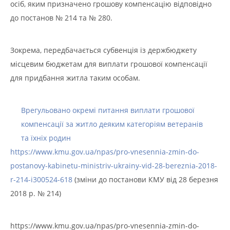
осіб, яким призначено грошову компенсацію відповідно
до постанов № 214 та № 280.
Зокрема, передбачається субвенція із держбюджету
місцевим бюджетам для виплати грошової компенсації
для придбання житла таким особам.
Врегульовано окремі питання виплати грошової
компенсації за житло деяким категоріям ветеранів
та їхніх родин
https://www.kmu.gov.ua/npas/pro-vnesennia-zmin-do-
postanovy-kabinetu-ministriv-ukrainy-vid-28-bereznia-2018-
r-214-i300524-618
(зміни до постанови КМУ від 28 березня
2018 р. № 214)
https://www.kmu.gov.ua/npas/pro-vnesennia-zmin-do-