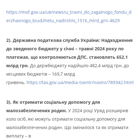
https://mof.gov.ua/uk/news/u_travni_do_zagalnogo_fondu_d
erzhavnogo_biudzhetu_nadiishlo_1516_mlrd_grn-4629
2).
Державна податкова служба України
:
Надходження
до зведеного бюджету у січні – травні 2024 року по
платежах, що контролюються ДПС, становлять 652,1
млрд грн.
До держбюджету надійшло 482,4 млрд грн, до
місцевих бюджетів – 169,7 млрд
гривень.
https://tax.gov.ua/media-tsentr/novini/789342.html
3). Як отримати соціальну допомогу для
малозабезпечених родин.
У 2024 році Уряд розширив
коло осіб, які можуть отримати соціальну допомогу для
малозабезпечених родин. Що змінилося та як отримати
виплату – в