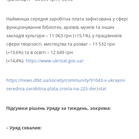
Найменша середня заробітна плата зафіксована у сфері
функціонування бібліотек, архівів, музеїв та інших
закладів культури – 11 063 грн (+15,1%), у працівників
сфери творчості, мистецтва та розваг – 11 532 грн
(+13,6%) та в освіті – 12 649 грн
(+14,4%).
https://www.ukrstat.gov.ua/
https://news.dtkt.ua/society/community/91043-v-ukrayini-
serednia-zarobitna-plata-zrosla-na-225-derzstat
Підсумки рішень Уряду за тиждень, зокрема:
– У
ряд схвалив: