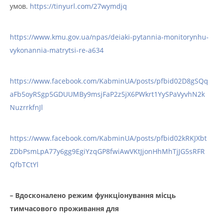
умов.
https://tinyurl.com/27wymdjq
https://www.kmu.gov.ua/npas/deiaki-pytannia-monitorynhu-
vykonannia-matrytsi-re-a634
https://www.facebook.com/KabminUA/posts/pfbid02D8gSQq
aFb5oyRSgp5GDUUMBy9msjFaP2z5jX6PWkrt1YySPaVyvhN2k
NuzrrkfnJl
https://www.facebook.com/KabminUA/posts/pfbid02kRKJXbt
ZDbPsmLpA77y6gg9EgiYzqGP8fwiAwVKtJjonHhMhTjJG5sRFR
QfbTCtYl
– Вдосконалено режим функціонування місць
тимчасового проживання для