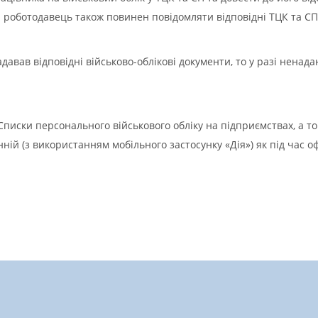
а роботодавець також повинен повідомляти відповідні ТЦК та СП
авав відповідні військово-облікові документи, то у разі ненада
Списки персонального військового обліку на підприємствах, а т
нній (з використанням мобільного застосунку «Дія») як під час о