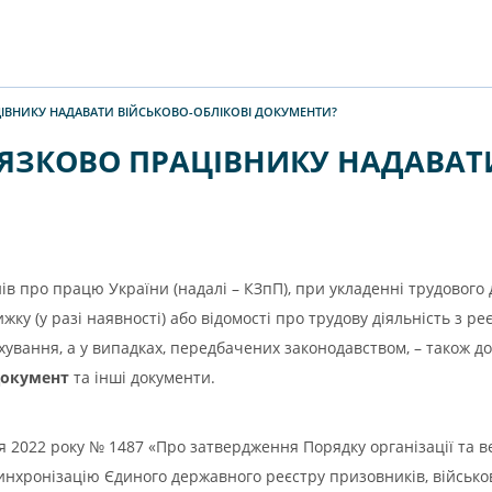
ЦІВНИКУ НАДАВАТИ ВІЙСЬКОВО-ОБЛІКОВІ ДОКУМЕНТИ?
’ЯЗКОВО ПРАЦІВНИКУ НАДАВАТ
онів про працю України (надалі – КЗпП), при укладенні трудовог
жку (у разі наявності) або відомості про трудову діяльність з р
ування, а у випадках, передбачених законодавством, – також доку
документ
та інші документи.
я 2022 року № 1487 «Про затвердження Порядку організації та в
синхронізацію Єдиного державного реєстру призовників, військ