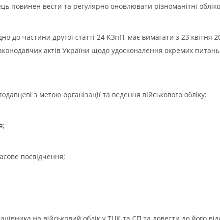
ець повинен вести та регулярно оновлювати різноманітні обліко
но до частини другої статті 24 КЗпП, має вимагати з 23 квітня 2
законодавчих актів України щодо удосконалення окремих питань
давцеві з метою організації та ведення військового обліку:
я;
часове посвідчення;
цівника на військовий облік у ТЦК та СП та довести до його ві