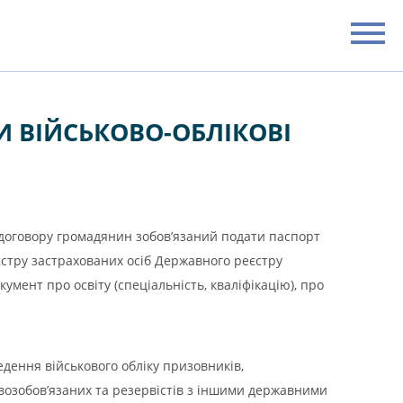
И ВІЙСЬКОВО-ОБЛІКОВІ
о договору громадянин зобов’язаний подати паспорт
еєстру застрахованих осіб Державного реєстру
мент про освіту (спеціальність, кваліфікацію), про
едення військового обліку призовників,
овозобов’язаних та резервістів з іншими державними