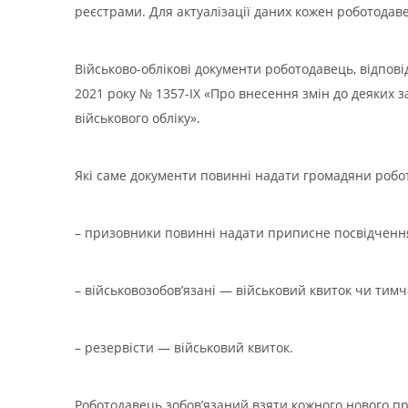
реєстрами. Для актуалізації даних кожен роботодав
Військово-облікові документи роботодавець, відповід
2021 року № 1357-IX «Про внесення змін до деяких 
військового обліку».
Які саме документи повинні надати громадяни робото
– призовники повинні надати приписне посвідченн
– військовозобов’язані — військовий квиток чи тим
– резервісти — військовий квиток.
Роботодавець зобов’язаний взяти кожного нового пра