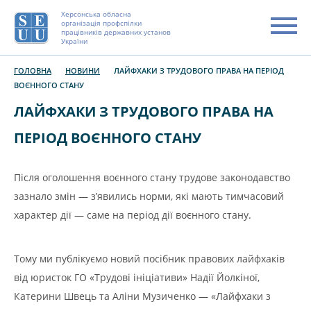
Херсонська обласна
організація профспілки
працівників державних установ
України
ГОЛОВНА
НОВИНИ
ЛАЙФХАКИ З ТРУДОВОГО ПРАВА НА ПЕРІОД
ВОЄННОГО СТАНУ
ЛАЙФХАКИ З ТРУДОВОГО ПРАВА НА
ПЕРІОД ВОЄННОГО СТАНУ
Після оголошення воєнного стану трудове законодавство
зазнало змін — з’явились норми, які мають тимчасовий
характер дії — саме на період дії воєнного стану.
Тому ми публікуємо новий посібник правових лайфхаків
від юристок ГО «Трудові ініціативи» Надії Йолкіної,
Катерини Швець та Аліни Музиченко — «Лайфхаки з