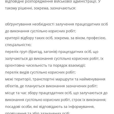
відповідне розпорядження військової адміністрації. У
такому рішенні, зокрема, зазначаються:
обґрунтування необхідності залучення працездатних осіб
до виконання суспільно корисних робіт;
критерії відбору таких осіб, зокрема, за віком, професією,
спеціальністю;
перелік груп (бригад, загонів) працездатних осіб, що
залучаються до виконання суспільно корисних робіт, їх
орієнтовна чисельність та порядок взаємодії;
перелік видів суспільно корисних робіт;
межі території, транспортні маршрути та найменування
об’єктів, де планується виконання зазначених робіт;
місце та час збору працездатних осіб, що залучаються до
виконання суспільно корисних робіт, строк їх виконання;
посадові особи, які відповідають за інформування,
оповіщення та збір зазначених осіб;