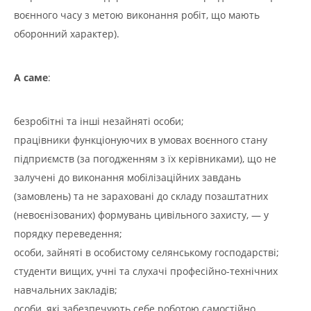
воєнного часу з метою виконання робіт, що мають
оборонний характер).
А саме
:
безробітні та інші незайняті особи;
працівники функціонуючих в умовах воєнного стану
підприємств (за погодженням з їх керівниками), що не
залучені до виконання мобілізаційних завдань
(замовлень) та не зараховані до складу позаштатних
(невоєнізованих) формувань цивільного захисту, — у
порядку переведення;
особи, зайняті в особистому селянському господарстві;
студенти вищих, учні та слухачі професійно-технічних
навчальних закладів;
особи, які забезпечують себе роботою самостійно.