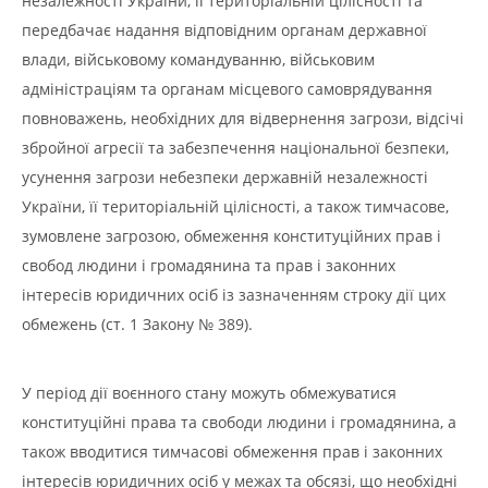
незалежності України, її територіальній цілісності та
передбачає надання відповідним органам державної
влади, військовому командуванню, військовим
адміністраціям та органам місцевого самоврядування
повноважень, необхідних для відвернення загрози, відсічі
збройної агресії та забезпечення національної безпеки,
усунення загрози небезпеки державній незалежності
України, її територіальній цілісності, а також тимчасове,
зумовлене загрозою, обмеження конституційних прав і
свобод людини і громадянина та прав і законних
інтересів юридичних осіб із зазначенням строку дії цих
обмежень (ст. 1 Закону № 389).
У період дії воєнного стану можуть обмежуватися
конституційні права та свободи людини і громадянина, а
також вводитися тимчасові обмеження прав і законних
інтересів юридичних осіб у межах та обсязі, що необхідні