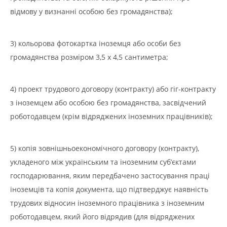
відмову у визнанні особою без громадянства);
3) кольорова фотокартка іноземця або особи без
громадянства розміром 3,5 х 4,5 сантиметра;
4) проект трудового договору (контракту) або гіг-контракту
з іноземцем або особою без громадянства, засвідчений
роботодавцем (крім відряджених іноземних працівників);
5) копія зовнішньоекономічного договору (контракту),
укладеного між українським та іноземним суб’єктами
господарювання, яким передбачено застосування праці
іноземців та копія документа, що підтверджує наявність
трудових відносин іноземного працівника з іноземним
роботодавцем, який його відрядив (для відряджених