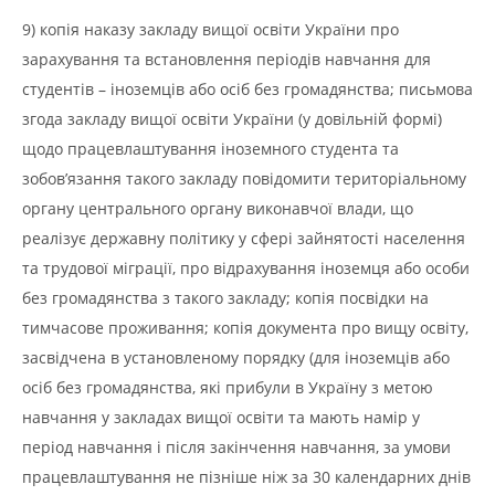
9) копія наказу закладу вищої освіти України про
зарахування та встановлення періодів навчання для
студентів – іноземців або осіб без громадянства; письмова
згода закладу вищої освіти України (у довільній формі)
щодо працевлаштування іноземного студента та
зобов’язання такого закладу повідомити територіальному
органу центрального органу виконавчої влади, що
реалізує державну політику у сфері зайнятості населення
та трудової міграції, про відрахування іноземця або особи
без громадянства з такого закладу; копія посвідки на
тимчасове проживання; копія документа про вищу освіту,
засвідчена в установленому порядку (для іноземців або
осіб без громадянства, які прибули в Україну з метою
навчання у закладах вищої освіти та мають намір у
період навчання і після закінчення навчання, за умови
працевлаштування не пізніше ніж за 30 календарних днів