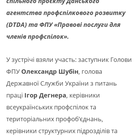
спільного
проєкту
Данського
агентства профспілкового розвитку
(
DTDA
) та ФПУ «Правові послуги для
членів профспілок».
У зустрічі взяли участь: заступник Голови
ФПУ
Олександр Шубін
, голова
Державної Служби України з питань
праці
Ігор Дегнера
, керівники
всеукраїнських профспілок та
територіальних профоб’єднань,
керівники структурних підрозділів та