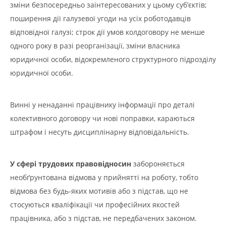
зміни безпосередньо заінтересованих у цьому суб’єктів;
поширення дії галузевої угоди на усіх роботодавців
відповідної галузі; строк дії умов колдоговору не менше
одного року в разі реорганізації, зміни власника
юридичної особи, відокремленого структурного підрозділу
юридичної особи.
Винні у ненаданні працівнику інформації про деталі
колективного договору чи нові поправки, караються
штрафом і несуть дисциплінарну відповідальність.
У сфері трудових правовідносин
забороняється
необґрунтована відмова у прийнятті на роботу, тобто
відмова без будь-яких мотивів або з підстав, що не
стосуються кваліфікації чи професійних якостей
працівника, або з підстав, не передбачених законом.