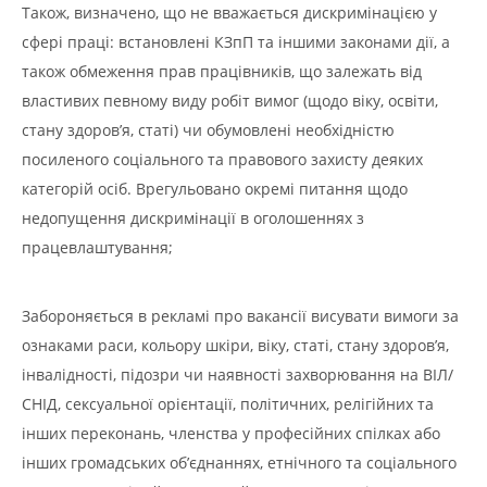
Також, визначено, що не вважається дискримінацією у
сфері праці: встановлені КЗпП та іншими законами дії, а
також обмеження прав працівників, що залежать від
властивих певному виду робіт вимог (щодо віку, освіти,
стану здоров’я, статі) чи обумовлені необхідністю
посиленого соціального та правового захисту деяких
категорій осіб. Врегульовано окремі питання щодо
недопущення дискримінації в оголошеннях з
працевлаштування;
Забороняється в рекламі про вакансії висувати вимоги за
ознаками раси, кольору шкіри, віку, статі, стану здоров’я,
інвалідності, підозри чи наявності захворювання на ВІЛ/
СНІД, сексуальної орієнтації, політичних, релігійних та
інших переконань, членства у професійних спілках або
інших громадських об’єднаннях, етнічного та соціального