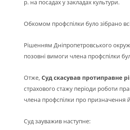
р. на посадах у закладах культури.
Обкомом профспілки було зібрано всі
Рішенням Дніпропетровського окружно
позовні вимоги члена профспілки бу
Отже,
Суд скасував протиправне рі
страхового стажу періоди роботи прац
члена профспілки про призначення йо
Суд зауважив наступне: