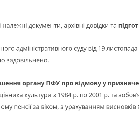
 належні документи, архівні довідки та
підгот
го адміністративного суду від 19 листопада 
ло задовільнено.
шення органу ПФУ про відмову у призначен
івника культури з 1984 р. по 2001 р. та зобо
му пенсії за віком, з урахуванням висновків 