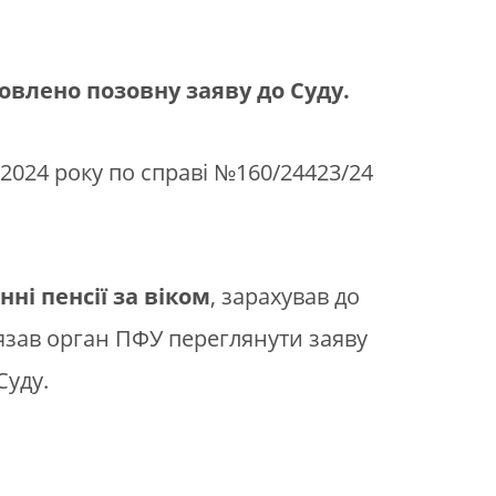
овлено позовну заяву до Суду.
2024 року по справі №160/24423/24
ні пенсії за віком
, зарахував до
в’язав орган ПФУ переглянути заяву
Суду.