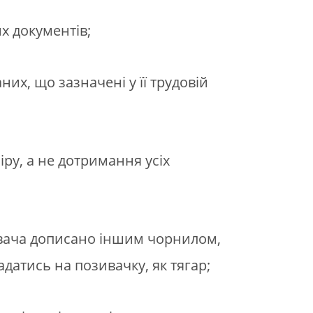
х документів;
их, що зазначені у її трудовій
іру, а не дотримання усіх
зивача дописано іншим чорнилом,
датись на позивачку, як тягар;