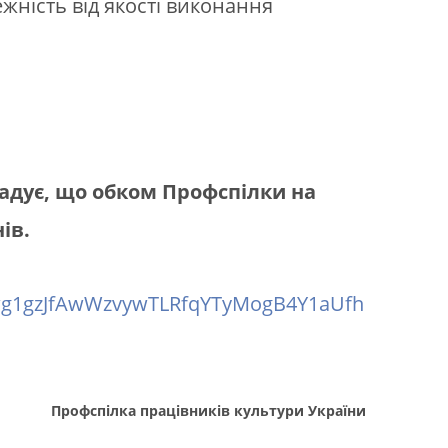
жність від якості виконання
адує, що обком Профспілки на
ів.
hwg1gzJfAwWzvywTLRfqYTyMogB4Y1aUfh
Профспілка працівників культури України