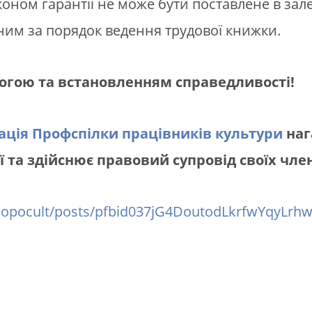
оном гарантії не може бути поставлене в зале
ним за порядок ведення трудової книжки.
огою та встановленням справедливості!
ація Профспілки працівників культури
наг
ї та здійснює правовий супровід своїх член
dopocult/posts/pfbid037jG4DoutodLkrfwYqyLr