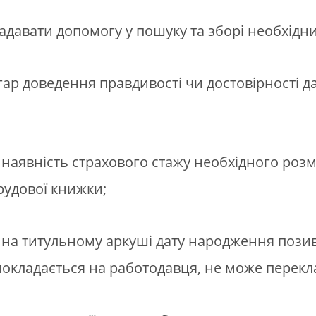
давати допомогу у пошуку та зборі необхідни
ар доведення правдивості чи достовірності дан
 наявність страхового стажу необхідного розм
рудової книжки;
жці на титульному аркуші дату народження по
покладається на работодавця, не може перекла