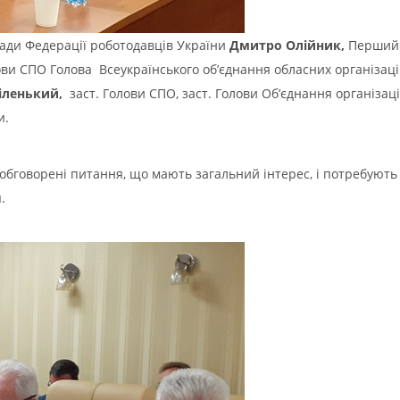
Ради Федерації роботодавців України
Дмитро Олійник,
Перший 
ови СПО Голова Всеукраїнського об’єднання обласних організац
Біленький,
заст. Голови СПО, заст. Голови Об’єднання організац
и.
а обговорені питання, що мають загальний інтерес, і потребую
.