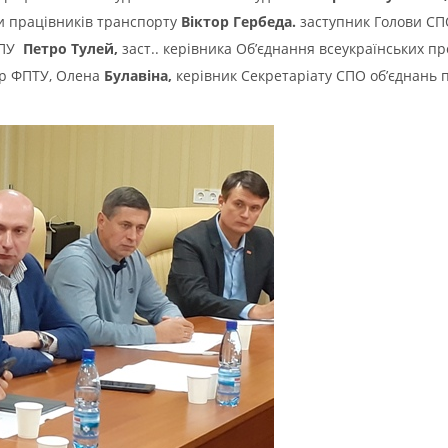
ки працівників транспорту
Віктор Гербеда.
заступник Голови СП
ВПУ
Петро
Тулей
,
заст.. керівника Об’єднання всеукраїнських п
ар ФПТУ, Олена
Булавін
а,
керівник Секретаріату СПО об’єднань