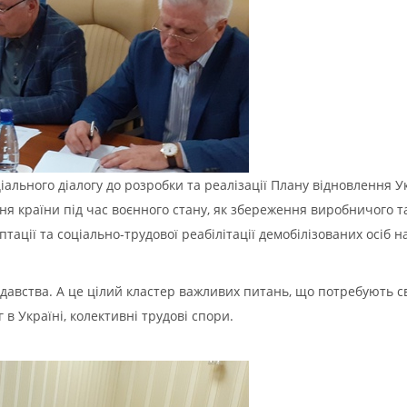
ьного діалогу до розробки та реалізації Плану відновлення Украї
ння країни під час воєнного стану, як збереження виробничого та
птації та соціально-трудової реабілітації демобілізованих осіб н
авства. А це цілий кластер важливих питань, що потребують св
 в Україні, колективні трудові спори.