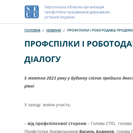
Херсонська обласна організація
профспілки працівників державних
установ України
ГОЛОВНА
НОВИНИ
ПРОФСПІЛКИ І РОБОТОДАВЦІ ПРОДЕМО
ПРОФСПІЛКИ І РОБОТОДА
ДІАЛОГУ
5 жовтня 2023 року у Будинку спілок
пройшли двост
рівні
У заході взяли участь:
–
від профспілкової сторони
– Голова СПО, голов
Профспілки будівельників
Василь Андреєв,
голова 