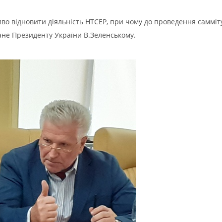
о відновити діяльність НТСЕР, при чому до проведення самміту
не Президенту України В.Зеленському.