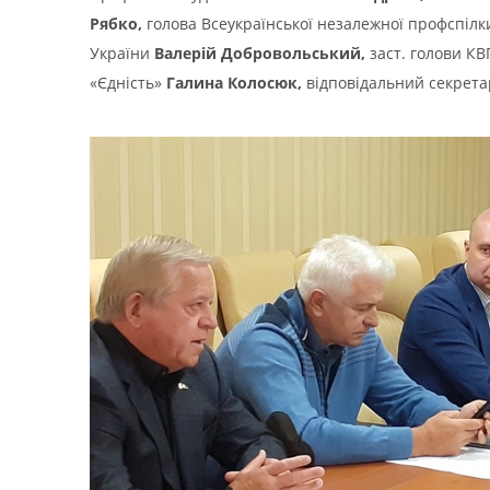
Рябко,
голова Всеукраїнської незалежної профспіл
України
Валерій
Добровольський
,
заст. голови К
«Єдність»
Галина
Колосюк
,
відповідальний секрет