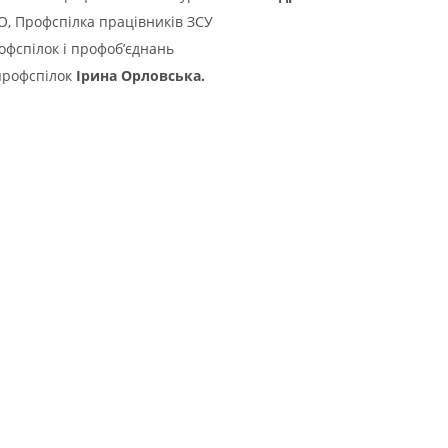
О, Профспілка працівників ЗСУ
рофспілок і профоб’єднань
 профспілок
Ірина Орловська.