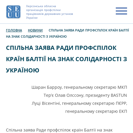
Херсонська обласна
організація профспілки
працівників державних установ
України
ГОЛОВНА
НОВИНИ
СПІЛЬНА ЗАЯВА РАДИ ПРОФСПІЛОК КРАЇН БАЛТІЇ
НА ЗНАК СОЛІДАРНОСТІ З УКРАЇНОЮ
СПІЛЬНА ЗАЯВА РАДИ ПРОФСПІЛОК
КРАЇН БАЛТІЇ НА ЗНАК СОЛІДАРНОСТІ З
УКРАЇНОЮ
Шаран Барроу, генеральному секретарю МКП
Тер’є Олав Олссону, президенту BASTUN
Луці Вісентіні, генеральному секретарю ПЄРР,
генеральному секретарю ЕКП
Спільна заява Ради профспілок країн Балтії на знак