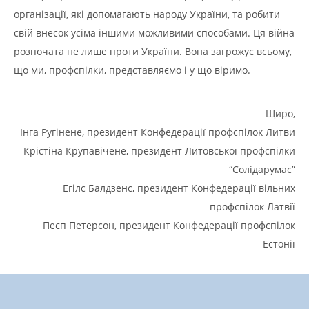
організації, які допомагають народу України, та робити
свій внесок усіма іншими можливими способами. Ця війна
розпочата не лише проти України. Вона загрожує всьому,
що ми, профспілки, представляємо і у що віримо.
Щиро,
Інга Ругінене, президент Конфедерації профспілок Литви
Крістіна Крупавічене, президент Литовської профспілки
“Солідарумас”
Егілс Балдзенс, президент Конфедерації вільних
профспілок Латвії
Пеєп Петерсон, президент Конфедерації профспілок
Естонії