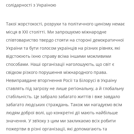
солідарності з Україною
Такої жорстокості, розрухи та політичного цинізму немає
місця в XXI столітті. Ми запрошуємо міжнародне
співтовариство твердо стояти на стороні демократичної
України та бути голосом українців на різних рівнях, які
відстоюють їхню справу всіма іншими можливими
способами. Наші організації наголошують, що світ є
свідком різкого порушення міжнародного права.
Невиправдане вторгнення Росії та Білорусі в Україну
ставлять під загрозу не лише регіональну, а й глобальну
стабільність. Це забрало забагато життів і вже завдало
забагато людських страждань. Також ми нагадуємо всім
людям доброї волі, що конкретні дії мають найбільше
значення. У зв’язку з цим ми закликаємо всіх робити
пожертви в різні організації, які допомагають та