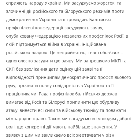
сприяють народу України. Ми засуджуємо жорстокі та
злочинні дії російського та білоруського режимів проти
демократичної України та її громадян. Балтійські
профспілкові конфедерації засуджують заяву,
опубліковану Федерацією незалежних профспілок Росії, в
якій підтримується війна в Україні, ініційована
російською владою. Це неприйнятно, і наш обов’язок –
одноголосно засудити цю заяву. Ми запрошуємо МКП та
ЄКП без зволікання дати оцінку цій заяві та її
відповідності принципам демократичного профспілкового
руху, проявити повну солідарність з Україною та її
працівниками. Рада профспілок балтійських держав
вимагає від Росії та Білорусі припинити цю обурливу
атаку, вивести всі сили та військову техніку та поважати
міжнародне право. Також ми нагадуємо всім людям доброї
волі, що конкретні дії мають найбільше значення. У
зв’язку з цим ми закликаємо всіх жертвувати у різні