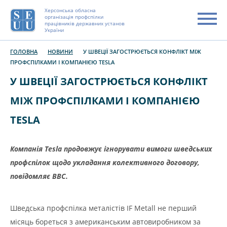
Херсонська обласна
організація профспілки
працівників державних установ
України
ГОЛОВНА
НОВИНИ
У ШВЕЦІЇ ЗАГОСТРЮЄТЬСЯ КОНФЛІКТ МІЖ
ПРОФСПІЛКАМИ І КОМПАНІЄЮ TESLA
У ШВЕЦІЇ ЗАГОСТРЮЄТЬСЯ КОНФЛІКТ
МІЖ ПРОФСПІЛКАМИ І КОМПАНІЄЮ
TESLA
Компанія Tesla продовжує ігнорувати вимоги шведських
профспілок щодо укладання колективного договору,
повідомляє ВВС.
Шведська профспілка металістів IF Metall не перший
місяць бореться з американським автовиробником за