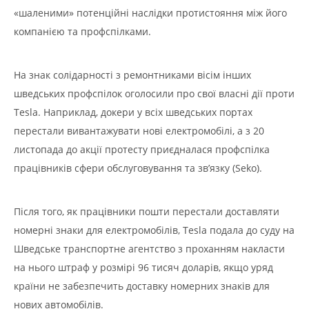
«шаленими» потенційні наслідки протистояння між його
компанією та профспілками.
На знак солідарності з ремонтниками вісім інших
шведських профспілок оголосили про свої власні дії проти
Tesla. Наприклад, докери у всіх шведських портах
перестали вивантажувати нові електромобілі, а з 20
листопада до акції протесту приєдналася профспілка
працівників сфери обслуговування та зв’язку (Seko).
Після того, як працівники пошти перестали доставляти
номерні знаки для електромобілів, Tesla подала до суду на
Шведське транспортне агентство з проханням накласти
на нього штраф у розмірі 96 тисяч доларів, якщо уряд
країни не забезпечить доставку номерних знаків для
нових автомобілів.