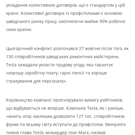
укладання колективних договорів, що є стандартом у цій
країні. Колективні договори із профспілками є основою
шведського ринку праці, охоплюючи майже 90% робочої
сили країни.
Цьогорічний конфлікт розпочався 27 жовтня після того, як
130 співробітників шведських ремонтних майстерень
Tesla зажадали укласти трудову угоду, яка гарантує
«хорошу заробітну плату, гарні пенсії та хороше
страхування для персоналу».
Керівництво компанії проігнорувало вимогу робітників,
що відбувається не вперше. Компанія Tesla, як і раніше,
чинить опір закликам дозволити 127 тис. співробітників
фірми по всьому світу вступати до профспілок. Минулого
тижня глава Tesla, мільярдер Ілон Маск, назвав