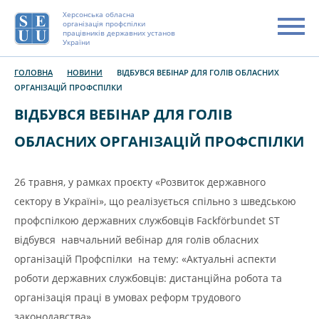
Херсонська обласна
організація профспілки
працівників державних установ
України
ГОЛОВНА
НОВИНИ
ВІДБУВСЯ ВЕБІНАР ДЛЯ ГОЛІВ ОБЛАСНИХ
ОРГАНІЗАЦІЙ ПРОФСПІЛКИ
ВІДБУВСЯ ВЕБІНАР ДЛЯ ГОЛІВ
ОБЛАСНИХ ОРГАНІЗАЦІЙ ПРОФСПІЛКИ
26 травня, у рамках проєкту «Розвиток державного
сектору в Україні», що реалізується спільно з шведською
профспілкою державних службовців Fackförbundet ST
відбувся навчальний вебінар для голів обласних
організацій Профспілки на тему: «Актуальні аспекти
роботи державних службовців: дистанційна робота та
організація праці в умовах реформ трудового
законодавства».