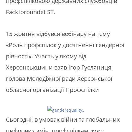
профспілковою державних службовців
Fackforbundet ST.
15 жовтня відбувся вебінару на тему
«Роль профспілок у досягненні гендерної
рівності». Участь у якому від
Херсонськщини взяв Ігор Гусляниця,
голова Молодіжної ради Херсонської
обласної організації Профспілки
Сьогодні, в умовах війни та глобальних
цифрових змін, профспілкам дуже