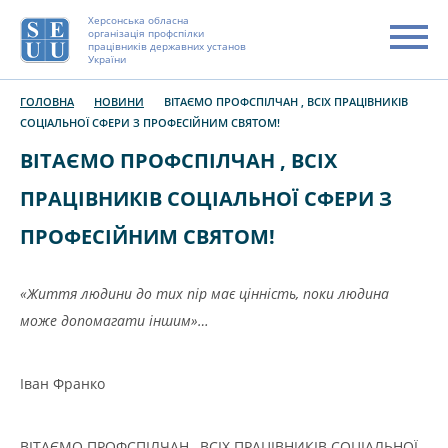
Херсонська обласна
організація профспілки
працівників державних установ
України
ГОЛОВНА
НОВИНИ
ВІТАЄМО ПРОФСПІЛЧАН , ВСІХ ПРАЦІВНИКІВ
СОЦІАЛЬНОЇ СФЕРИ З ПРОФЕСІЙНИМ СВЯТОМ!
ВІТАЄМО ПРОФСПІЛЧАН , ВСІХ
ПРАЦІВНИКІВ СОЦІАЛЬНОЇ СФЕРИ З
ПРОФЕСІЙНИМ СВЯТОМ!
«Життя людини до тих пiр мaє цiннiсть, поки людинa
може допомaгaти iншим»…
Iвaн Фрaнко
ВІТАЄМО ПРОФСПІЛЧАН , ВСІХ ПРАЦІВНИКІВ СОЦІАЛЬНОЇ