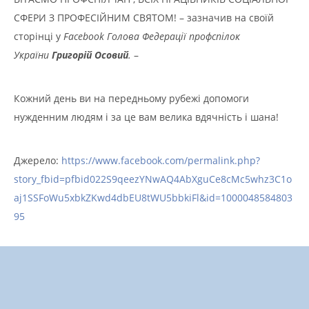
СФЕРИ З ПРОФЕСІЙНИМ СВЯТОМ! – зазначив на своїй
сторінці у
Facebook
Голова Федерації профспілок
України
Григорій Осовий
.
–
Кожний день ви на передньому рубежі допомоги
нужденним людям і за це вам велика вдячність і шана!
Джерело:
https://www.facebook.com/permalink.php?
story_fbid=pfbid022S9qeezYNwAQ4AbXguCe8cMc5whz3C1o
aj1SSFoWu5xbkZKwd4dbEU8tWU5bbkiFl&id=1000048584803
95