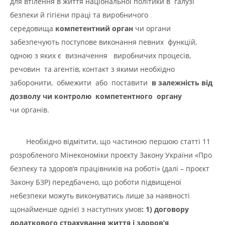
для втілення в життя національної політики в галузі
безпеки й гігієни праці та виробничого
середовища
компетентний орган
чи органи
забезпечують поступове виконання певних функцій,
одною з яких є визначення виробничих процесів,
речовин та агентів, контакт з якими необхідно
заборонити, обмежити або поставити
в залежність від
дозволу чи контролю компетентного органу
чи органів.
Необхідно відмітити, що частиною першою статті 11
розробленого Мінекономіки проєкту Закону України «Про
безпеку та здоров’я працівників на роботі» (далі – проєкт
Закону БЗР) передбачено, що роботи підвищеної
небезпеки можуть виконуватись лише за наявності
щонайменше однієї з наступних умов
: 1) договору
додаткового страхування життя і здоров’я