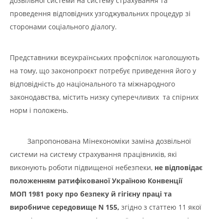
дозвільної системи на систему страхування та
проведення відповідних узгоджувальних процедур зі
сторонами соціального діалогу.
Представники всеукраїнських профспілок наголошують
на тому, що законопроєкт потребує приведення його у
відповідність до національного та міжнародного
законодавства, містить низку суперечливих та спірних
норм і положень.
Запропонована Мінекономіки заміна дозвільної
системи на систему страхування працівників, які
виконують роботи підвищеної небезпеки,
не відповідає
положенням ратифікованої Україною Конвенції
МОП
1981 року про безпеку й гігієну праці та
виробниче середовище
N
155,
згідно з статтею 11 якої