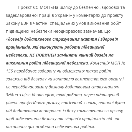
Проєкт ЄС-МОП «На шляху до безпечної, здорової та
задекларованої праці в Україні» у коментарях до проєкту
Закону БЗР в частині спеціальних умов виконання робіт
підвищеної небезпеки неодноразово зазначав, що
«
договір додаткового страхування життя і здоров
՚
я
працівників, які виконують роботи підвищеної
небезпеки, НЕ ПОВИНЕН заміняти чинний дозвіл на
виконання робіт підвищеної небезпеки.
Конвенція МОП №
155 передбачає заборону чи обмеження таких робіт
залежно від дозволу чи контролю компетентного органу і
не передбачає заміну дозволу додатковим страхуванням.
Згідно з цією
К
онвенцією, такі роботи, через підвищений
рівень професійного ризику, пов’язаний з ними, повинні бути
під додатковим контролем із боку компетентного органу,
щоб забезпечити безпеку та здоров’я працівників під час
виконання цих особливо небезпечних робіт
».