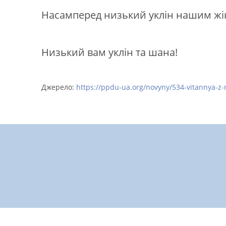
Насамперед низький уклін нашим жінк
Низький вам уклін та шана!
Джерело:
https://ppdu-ua.org/novyny/534-vitannya-z