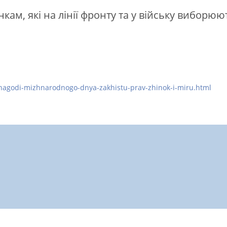
ам, які на лінії фронту та у війську виборюю
-nagodi-mizhnarodnogo-dnya-zakhistu-prav-zhinok-i-miru.html