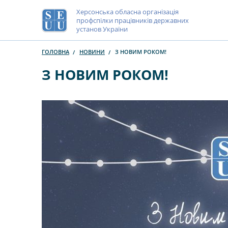
Херсонська обласна організація
профспілки працівників державних
установ України
ГОЛОВНА
НОВИНИ
З НОВИМ РОКОМ!
З НОВИМ РОКОМ!