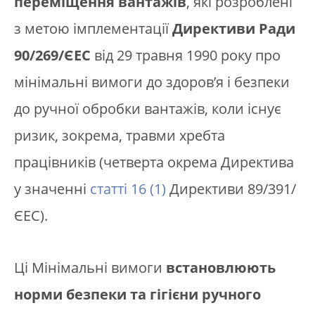
переміщення вантажів
, які розроблені
з метою імплементації
Директиви Ради
90/269/ЄЕС
від 29 травня 1990 року про
мінімальні вимоги до здоров’я і безпеки
до ручної обробки вантажів, коли існує
ризик, зокрема, травми хребта
працівників (четверта окрема Директива
у значенні
статті 16 (1)
Директиви 89/391/
ЄЕС).
Ці Мінімальні вимоги
встановлюють
норми безпеки та гігієни ручного