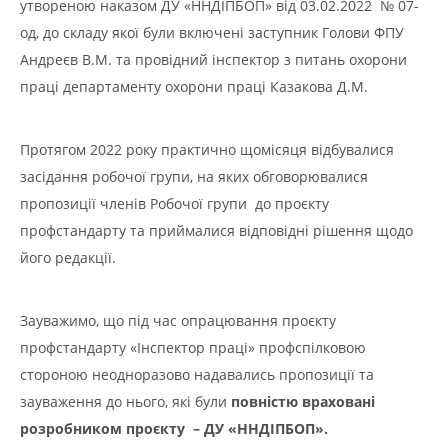
утвореною наказом ДУ «ННДІПБОП» від 03.02.2022 № 07-
од, до складу якої були включені заступник Голови ФПУ
Андреєв В.М. та провідний інспектор з питань охорони
праці департаменту охорони праці Казакова Д.М.
Протягом 2022 року практично щомісяця відбувалися
засідання робочої групи, на яких обговорювалися
пропозиції членів Робочої групи до проєкту
профстандарту та приймалися відповідні рішення щодо
його редакції.
Зауважимо, що під час опрацювання проєкту
профстандарту «Інспектор праці» профспілковою
стороною неодноразово надавались пропозиції та
зауваження до нього, які були
повністю враховані
розробником проєкту – ДУ «ННДІПБОП».