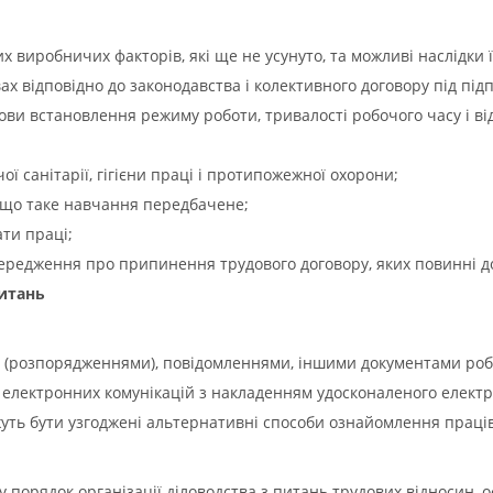
 виробничих факторів, які ще не усунуто, та можливі наслідки ї
вах відповідно до законодавства і колективного договору під підп
ви встановлення режиму роботи, тривалості робочого часу і ві
ї санітарії, гігієни праці і протипожежної охорони;
кщо таке навчання передбачене;
ати праці;
ередження про припинення трудового договору, яких повинні д
итань
и (розпорядженнями), повідомленнями, іншими документами ро
 електронних комунікацій з накладенням удосконаленого електр
ожуть бути узгоджені альтернативні способи ознайомлення праці
ану порядок організації діловодства з питань трудових відносин