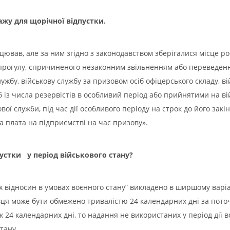
тажу для щорічної відпустки.
ював, але за ним згідно з законодавством зберігалися місце ро
прогулу, спричиненого незаконним звільненням або переведення
бу, військову службу за призовом осіб офіцерського складу, вій
б із числа резервістів в особливий період або прийнятими на ві
ої служби, під час дії особливого періоду на строк до його зак
на плата на підприємстві на час призову».
устки у період військового стану?
 відносин в умовах воєнного стану” викладено в ширшому варіан
вця може бути обмежено тривалістю 24 календарних дні за пото
ж 24 календарних дні, то надання не використаних у період дії в
тану.