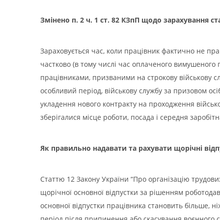
Змінено п. 2 ч. 1 ст. 82 КЗпП щодо зарахування с
Зараховується час, коли працівник фактично не прац
частково (в тому числі час оплаченого вимушеного 
працівниками, призваними на строкову військову служ
особливий період, військову службу за призовом осі
укладення нового контракту на проходження військов
зберігалися місце роботи, посада і середня заробіт
Як правильно надавати та рахувати щорічні відп
Статтю 12 Закону України “Про організацію трудових
щорічної основної відпустки за рішенням роботода
основної відпустки працівника становить більше, ні
період після припинення або скасування воєнного с