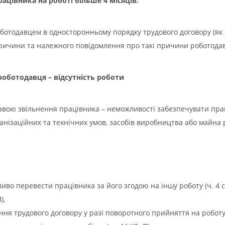
рацівника на роботі більше 4 місяців.
ботодавцем в односторонньому порядку трудового договору (як б
 причини та належного повідомлення про такі причини роботода
 роботодавця – відсутність роботи
тавою звільнення працівника – неможливості забезпечувати пр
рганізаційних та технічних умов, засобів виробництва або майна
о перевести працівника за його згодою на іншу роботу (ч. 4 ст
),
я трудового договору у разі поворотного прийняття на роботу (ч