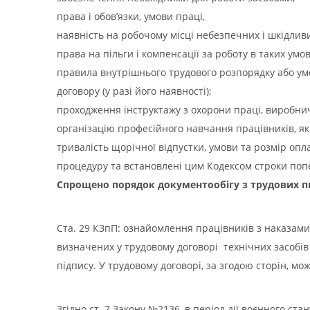
права і обов’язки, умови праці,
наявність на робочому місці небезпечних і шкідливих
права на пільги і компенсації за роботу в таких умо
правила внутрішнього трудового розпорядку або умо
договору (у разі його наявності);
проходження інструктажу з охорони праці, виробничо
організацію професійного навчання працівників, я
тривалість щорічної відпустки, умови та розмір опл
процедуру та встановлені цим Кодексом строки поп
Спрощено порядок документообігу з трудових п
Ста. 29 КЗпП: ознайомлення працівників з наказам
визначених у трудовому договорі технічних засобів
підпису. У трудовому договорі, за згодою сторін, м
Згідно ст. 7 Закону №2136, в період дії воєнного ст