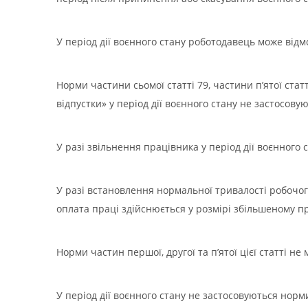
У період дії воєнного стану роботодавець може від
Норми частини сьомої статті 79, частини п’ятої стат
відпустки» у період дії воєнного стану не застосовую
У разі звільнення працівника у період дії воєнного
У разі встановлення нормальної тривалості робочого
оплата праці здійснюється у розмірі збільшеному 
Норми частин першої, другої та п’ятої цієї статті не
У період дії воєнного стану не застосовуються норми 