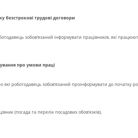
у безстрокові трудові договори
отодавець зобов’язаний інформувати працівників, які працюють
ування про умови праці
про які роботодавець зобов’язаний проінформувати до початку ро
івник (посада та перелік посадових обов’язків),