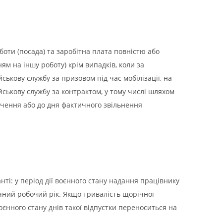
боти (посада) та заробітна плата повністю або
м на іншу роботу) крім випадків, коли за
ськову службу за призовом під час мобілізації, на
йськову службу за контрактом, у тому числі шляхом
інчення або до дня фактичного звільнення
ті: у період дії воєнного стану надання працівнику
чний робочий рік. Якщо тривалість щорічної
оєнного стану днів такої відпустки переноситься на