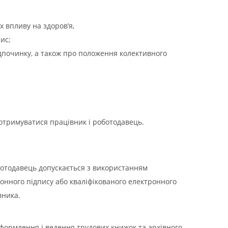
х впливу на здоров’я,
ис;
дпочинку, а також про положення колективного
отримуватися працівник і роботодавець.
ботодавець допускається з використанням
онного підпису або кваліфікованого електронного
вника.
, оформлення і ведення трудових книжок та архівного