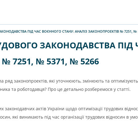
КОНОДАВСТВА ПІД ЧАС ВОЄННОГО СТАНУ: АНАЛІЗ ЗАКОНОПРОЕКТІВ № 7251, № 5
УДОВОГО ЗАКОНОДАВСТВА ПІД 
 7251, № 5371, № 5266
а ряд законопроектів, які уточнюють, змінюють та оптимізують 
ика та роботодавця? Про це детально розберемося у статті.
х законодавчих актів України щодо оптимізації трудових віднос
син, які виникають під час організації трудових відносин в умо