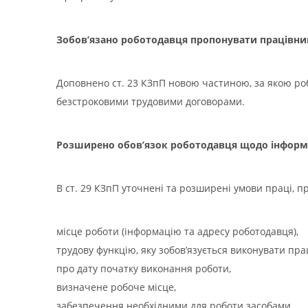
Зобов’язано роботодавця пропонувати працівник
Доповнено ст. 23 КЗпП новою частиною, за якою роб
безстроковими трудовими договорами.
Розширено обов’язок роботодавця щодо інформ
В ст. 29 КЗпП уточнені та розширені умови праці, 
місце роботи (інформацію та адресу роботодавця),
трудову функцію, яку зобов’язується виконувати прац
про дату початку виконання роботи,
визначене робоче місце,
забезпечення необхідними для роботи засобами,