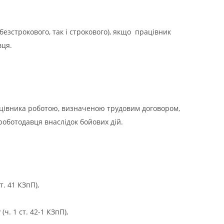
езстрокового, так і строкового), якщо працівник
вця.
ацівника роботою, визначеною трудовим договором,
 роботодавця внаслідок бойових дій.
. 41 КЗпП),
. 1 ст. 42-1 КЗпП),