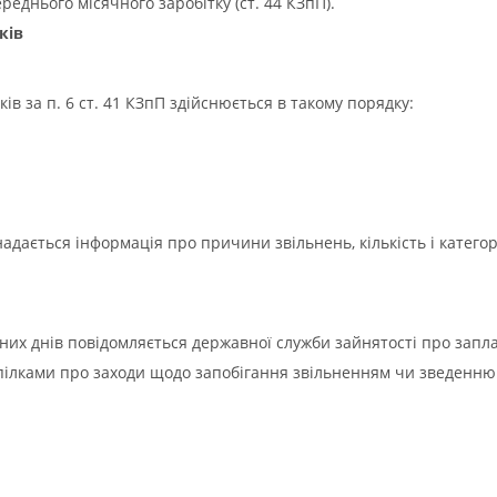
реднього місячного заробітку (ст. 44 КЗпП).
ків
в за п. 6 ст. 41 КЗпП здійснюється в такому порядку:
надається інформація про причини звільнень, кількість і категор
рних днів повідомляється державної служби зайнятості про запл
пілками про заходи щодо запобігання звільненням чи зведенню ї