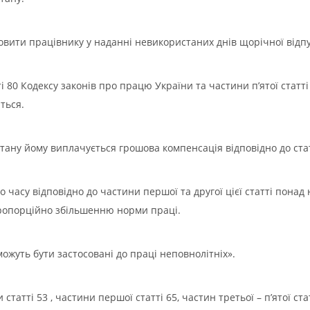
мовити працівнику у наданні невикористаних днів щорічної відпу
ті 80 Кодексу законів про працю України та частини п’ятої статті
ться.
 стану йому виплачується грошова компенсація відповідно до стат
 часу відповідно до частини першої та другої цієї статті понад
пропорційно збільшенню норми праці.
 можуть бути застосовані до праці неповнолітніх».
статті 53 , частини першої статті 65, частин третьої – п’ятої ста