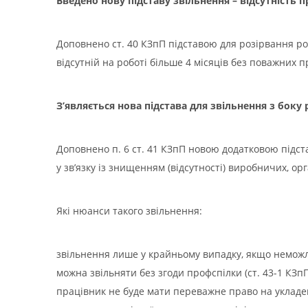
Введено нову підставу звільнення – відсутність п
Доповнено ст. 40 КЗпП підставою для розірвання ро
відсутній на роботі більше 4 місяців без поважних
З’являється нова підстава для звільнення з боку
Доповнено п. 6 ст. 41 КЗпП новою додатковою підс
у зв’язку із знищенням (відсутності) виробничих, о
Які нюанси такого звільнення:
звільнення лише у крайньому випадку, якщо неможлив
можна звільняти без згоди профспілки (ст. 43-1 КЗпП
працівник не буде мати переважне право на укладенн