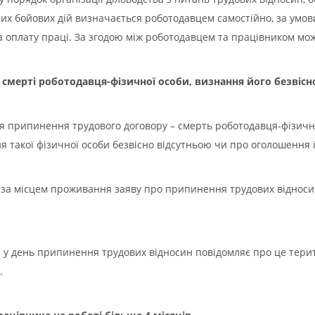
них бойових дій визначається роботодавцем самостійно, за умов
а оплату праці. За згодою між роботодавцем та працівником можу
 смерті роботодавця-фізичної особи, визнання його безвіс
 припинення трудового договору – смерть роботодавця-фізично
 такої фізичної особи безвісно відсутньою чи про оголошення 
ті за місцем проживання заяву про припинення трудових віднос
 у день припинення трудових відносин повідомляє про це тери
.