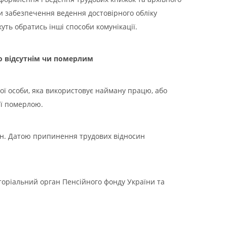
и забезпечення ведення достовірного обліку
ть обратись інші способи комунікації.
но відсутнім чи померлим
ї особи, яка використовує найману працю, або
її померлою.
ин. Датою припинення трудових відносин
торіальний орган Пенсійного фонду України та