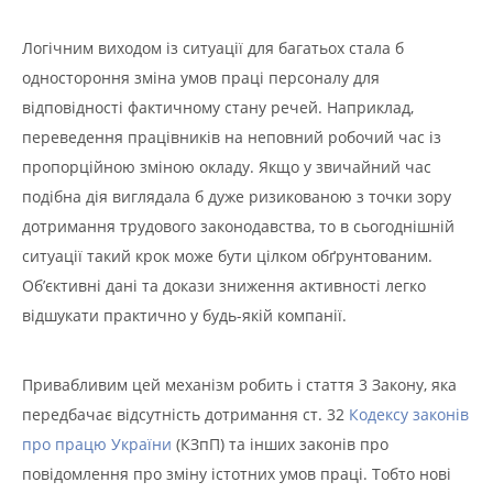
Логічним виходом із ситуації для багатьох стала б
одностороння зміна умов праці персоналу для
відповідності фактичному стану речей. Наприклад,
переведення працівників на неповний робочий час із
пропорційною зміною окладу. Якщо у звичайний час
подібна дія виглядала б дуже ризикованою з точки зору
дотримання трудового законодавства, то в сьогоднішній
ситуації такий крок може бути цілком обґрунтованим.
Об’єктивні дані та докази зниження активності легко
відшукати практично у будь-якій компанії.
Привабливим цей механізм робить і стаття 3 Закону, яка
передбачає відсутність дотримання ст. 32
Кодексу законів
про працю України
(КЗпП) та інших законів про
повідомлення про зміну істотних умов праці. Тобто нові