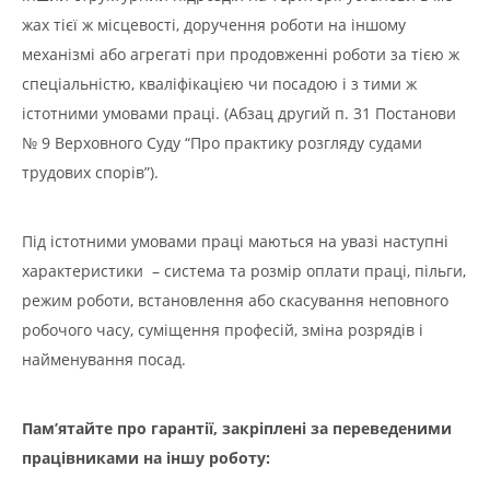
жах тієї ж місцевості, доручення роботи на іншому
механізмі або агрегаті при продовженні роботи за тією ж
спеціальністю, кваліфікацією чи посадою і з тими ж
істотними умовами праці. (Абзац другий п. 31 Постанови
№ 9 Верховного Суду “Про практику розгляду судами
трудових спорів”).
Під істотними умовами праці маються на увазі наступні
характеристики – система та розмір оплати праці, пільги,
режим роботи, встановлення або скасування неповного
робочого часу, суміщення професій, зміна розрядів і
найменування посад.
Пам’ятайте про гарантії, закріплені за переведеними
працівниками на іншу роботу: