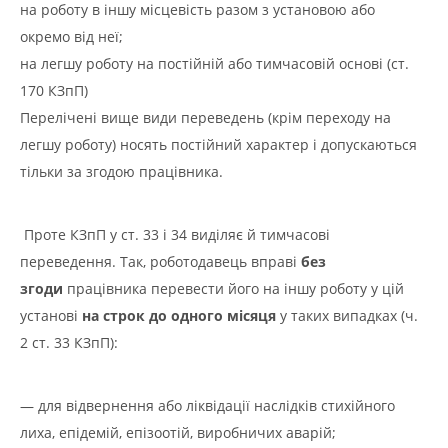
на роботу в іншу місцевість разом з установою або
окремо від неї;
на легшу роботу на постійній або тимчасовій основі (ст.
170 КЗпП)
Перелічені вище види переведень (крім переходу на
легшу роботу) носять постійний характер і допускаються
тільки за згодою працівника.
Проте КЗпП у ст. 33 і 34 виділяє й тимчасові
переведення. Так, роботодавець вправі
без
згоди
працівника перевести його на іншу роботу у цій
установі
на строк до одного місяця
у таких випадках (ч.
2 ст. 33 КЗпП):
— для відвернення або ліквідації наслідків стихійного
лиха, епідемій, епізоотій, виробничих аварій;