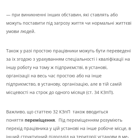
— при виникненні інших обставин, які ставлять або
можуть поставити під загрозу життя чи нормальні життєві
умови людей.
Також у разі простою працівники можуть бути переведені
за їх згодою з урахуванням спеціальності і кваліфікації на
іншу роботу на тому ж підприємстві, в установі,
організації на весь час простою або на інше
підприємство, в установу, організацію, але в тій самій
місцевості на строк до одного місяця (ст. 34 КЗпП).
Важливо, що статтею 32 КЗпП також вводиться
поняття
переміщення
. Під переміщенням розуміють
перехід працівника у цій установі на інше робоче місце, в
інший структурний підрозділ на території установи в ме­