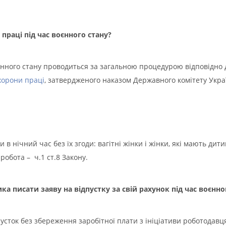
праці під час воєнного стану?
оєнного стану проводиться за загальною процедурою відповідно
хорони праці
, затвердженого наказом Державного комітету Укра
 в нічний час без їх згоди: вагітні жінки і жінки, які мають дити
обота – ч.1 ст.8 Закону.
 писати заяву на відпустку за свій рахунок під час воєнно
сток без збереження заробітної плати з ініціативи роботодавц