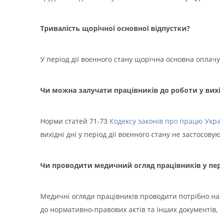
Тривалість щорічної основної відпустки?
У період дії воєнного стану щорічна основна оплач
Чи можна залучати працівників до роботи у вихід
Норми статей 71-73
Кодексу законів про працю Укр
вихідні дні у період дії воєнного стану не застосову
Чи проводити медичний огляд працівників у пер
Медичні огляди працівників проводити потрібно наві
до нормативно-правових актів та інших документів,