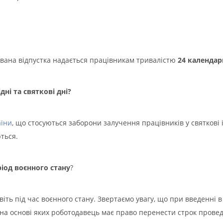
увана відпустка надається працівникам тривалістю
24 календарн
ні та святкові дні?
аїни
, що стосуються заборони залучення працівників у святкові і 
ються.
іод воєнного стану
?
ть під час воєнного стану. Звертаємо увагу, що при введенні в 
 на основі яких роботодавець має право перенести строк прове