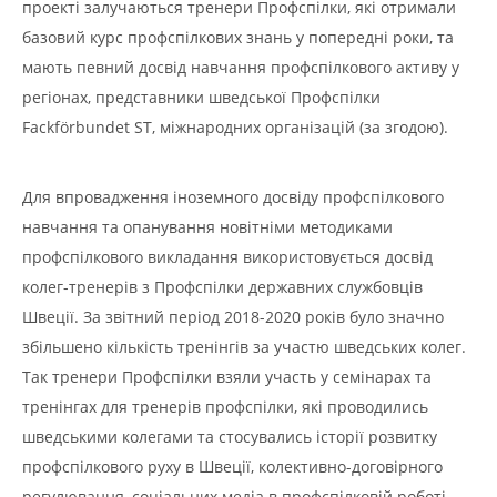
проекті залучаються тренери Профспілки, які отримали
базовий курс профспілкових знань у попередні роки, та
мають певний досвід навчання профспілкового активу у
регіонах, представники шведської Профспілки
Fackfӧrbundet ST, міжнародних організацій (за згодою).
Для впровадження іноземного досвіду профспілкового
навчання та опанування новітніми методиками
профспілкового викладання використовується досвід
колег-тренерів з Профспілки державних службовців
Швеції. За звітний період 2018-2020 років було значно
збільшено кількість тренінгів за участю шведських колег.
Так тренери Профспілки взяли участь у семінарах та
тренінгах для тренерів профспілки, які проводились
шведськими колегами та стосувались історії розвитку
профспілкового руху в Швеції, колективно-договірного
регулювання, соціальних медіа в профспілковій роботі,