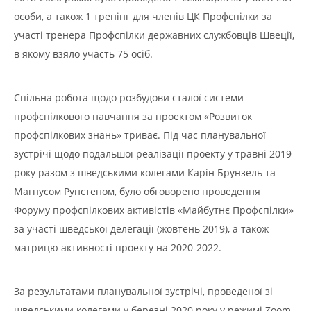
особи, а також 1 тренінг для членів ЦК Профспілки за
участі тренера Профспілки державних службовців Швеції,
в якому взяло участь 75 осіб.
Спільна робота щодо розбудови сталої системи
профспілкового навчання за проектом «Розвиток
профспілкових знань» триває. Під час планувальної
зустрічі щодо подальшої реалізації проекту у травні 2019
року разом з шведськими колегами Карін Брунзель та
Магнусом Рунстеном, було обговорено проведення
Форуму профспілкових активістів «Майбутнє Профспілки»
за участі шведської делегації (жовтень 2019), а також
матрицю активності проекту на 2020-2022.
За результатами планувальної зустрічі, проведеної зі
шведськими колегами у березні 2020 року у режимі Zoom-