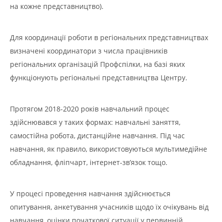
на кожне представництво).
Для координації роботи в регіональних представництвах
визначені координатори з числа працівників
регіональних організацій Профспілки, на базі яких
функціонують регіональні представництва Центру.
Протягом 2018-2020 років навчальний процес
здiйснювався у таких формах: навчальнi заняття,
самостiйна робота, дистанційне навчання. Під час
навчання, як правило, використовуються мультимедійне
обладнання, фліпчарт, інтернет-зв’язок тощо.
У процесі проведення навчання здійснюється
опитування, анкетування учасників щодо їх очікувань від
навчання, оцінки початкової ситуації у первинній