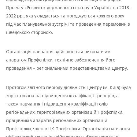
Проекту «Розвиток державного сектору в Україні» на 2018-
2022 рр., яка укладається та погоджується кожного року
під час планувальної зустрічі та проведення перемовин з
шведською стороною.
Органiзацiя навчання здійснюється виконавчим
апаратом Профспілки, технічне забезпечення його
проведення – регіональними представництвами Центру.
Протягом звітного періоду діяльність Центру (м. Київ) була
зорієнтована на підвищення кваліфікації тренерів, а
також навчання і підвищення кваліфікації голів
регіональних, територіальних організацій Профспілки,
працівників апаратів регіональних організацій
Профспілки, членів ЦК Профспілки. Організація навчання
цієї категорії слухачів здійснювалась безпосередньо