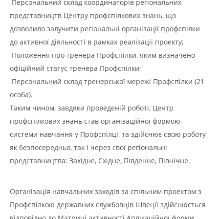
Персональний склад координаторів регіональних
представництв Центру профспілкових знань, що
дозволило залучити регіональні організації профспілки
до активної діяльності в рамках реалізації проекту;
Положення про тренера Профспілки, яким визначено
офіційний статус тренера Профспілки;
Персональний склад тренерської мережі Профспілки (21
особа).
Таким чином, завдяки проведеній роботі, Центр
профспілкових знань став організаційної формою
системи навчання у Профспілці, та здійснює свою роботу
як безпосередньо, так і через свої регіональні
представництва: Західне, Східне, Південне, Північне.
Органiзацiя навчальних заходів за спільним проектом з
Профспілкою державних службовців Швеції здійснюється
відповідно до Матриці активності Аплікаційної форми