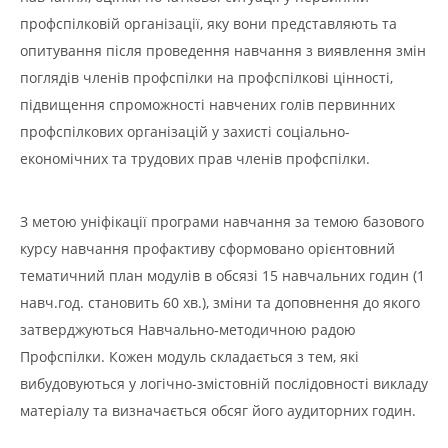
профспілковій організації, яку вони представляють та
опитування після проведення навчання з виявлення змін
поглядів членів профспілки на профспілкові цінності,
підвищення спроможності навчених голів первинних
профспілкових організацій у захисті соціально-
економічних та трудових прав членів профспілки.
З метою уніфікації програми навчання за темою базового
курсу навчання профактиву сформовано орієнтовний
тематичний план модулів в обсязі 15 навчальних годин (1
навч.год. становить 60 хв.), зміни та доповнення до якого
затверджуються Навчально-методичною радою
Профспілки. Кожен модуль складається з тем, які
вибудовуються у логічно-змістовній послідовності викладу
матеріалу та визначається обсяг його аудиторних годин.