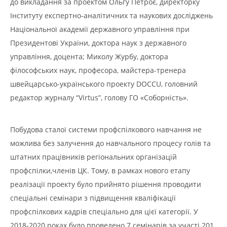
до викладання за проектом Ольгу Петроє, директорку
Інституту експертно-аналітичних та наукових досліджень
Національної академії державного управління при
Президентові України, доктора наук з державного
управління, доцента; Миколу Журбу, доктора
філософських наук, професора, майстера-тренера
швейцарсько-українського проекту DOCCU, головний
редактор журналу “Virtus”, голову ГО «Соборність».
Побудова сталої системи профспілкового навчання не
можлива без залучення до навчального процесу голів та
штатних працівників регіональних організацій
профспілки,членів ЦК. Тому, в рамках нового етапу
реалізації проекту було прийнято рішення проводити
спеціальні семінари з підвищення кваліфікації
профспілкових кадрів спеціально для цієї категорії. У
2018-2020 роках було проведено 7 семінарів за участі 201