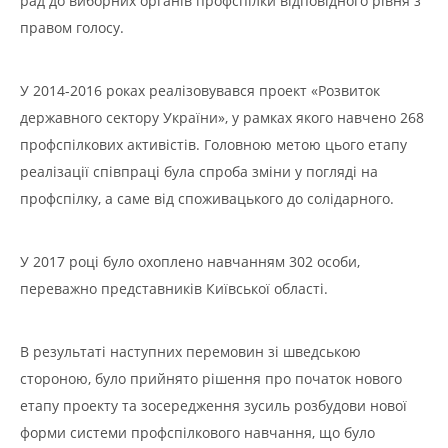
рад до виборних органів профспілки відповідного рівня з
правом голосу.
У 2014-2016 роках реалізовувався проект «Розвиток
державного сектору України», у рамках якого навчено 268
профспілкових активістів. Головною метою цього етапу
реалізації співпраці була спроба зміни у погляді на
профспілку, а саме від споживацького до солідарного.
У 2017 році було охоплено навчанням 302 особи,
переважно представників Київської області.
В результаті наступних перемовин зі шведською
стороною, було прийнято рішення про початок нового
етапу проекту та зосередження зусиль розбудови нової
форми системи профспілкового навчання, що було