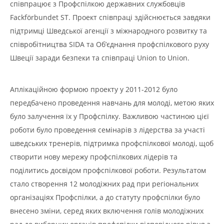
співпрацює з Профспілкою державних службовців
Fackfӧrbundet ST. Проект співпраці здійснюється завдяки
підтримці Шведської агенції з міжнародного розвитку та
співробітництва SIDA та Об’єднання профспілкового руху
Швеції заради безпеки та співпраці Union to Union.
Аплікаційною формою проекту у 2011-2012 було
передбачено проведення навчань для молоді, метою яких
було залучення їх у Профспілку. Важливою частиною цієї
роботи було проведення семінарів з лідерства за участі
шведських тренерів, підтримка профспілкової молоді, щоб
створити нову мережу профспілкових лідерів та
поділитись досвідом профспілкової роботи. Результатом
стало створення 12 молодіжних рад при регіональних
організаціях Профспілки, а до статуту профспілки було
внесено зміни, серед яких включення голів молодіжних