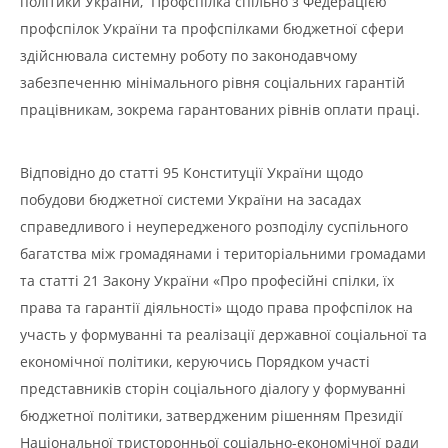
політики України, Профспілка спільно з Федерацією
профспілок України та профспілками бюджетної сфери
здійснювала системну роботу по законодавчому
забезпеченню мінімального рівня соціальних гарантій
працівникам, зокрема гарантованих рівнів оплати праці.
Відповідно до статті 95 Конституції України щодо
побудови бюджетної системи України на засадах
справедливого і неупередженого розподілу суспільного
багатства між громадянами і територіальними громадами
та статті 21 Закону України «Про професійні спілки, їх
права та гарантії діяльності» щодо права профспілок на
участь у формуванні та реалізації державної соціальної та
економічної політики, керуючись Порядком участі
представників сторін соціального діалогу у формуванні
бюджетної політики, затвердженим рішенням Президії
Національної тристоронньої соціально-економічної ради