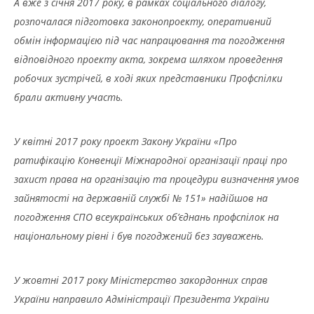
А вже з січня 2017 року, в рамках соціального діалогу,
розпочалася підготовка законопроекту, оперативний
обмін інформацією під час напрацювання та погодження
відповідного проекту акта, зокрема шляхом проведення
робочих зустрічей, в ході яких представники Профспілки
брали активну участь.
У квітні 2017 року проект Закону України «Про
ратифікацію Конвенції Міжнародної організації праці про
захист права на організацію та процедури визначення умов
зайнятості на державній службі № 151» надійшов на
погодження СПО всеукраїнських об’єднань профспілок на
національному рівні і був погоджений без зауважень.
У жовтні 2017 року Міністерство закордонних справ
України направило Адміністрації Президента України