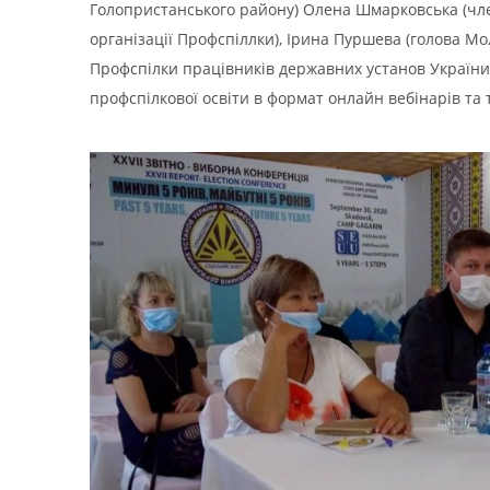
Голопристанського району) Олена Шмарковська (член
організації Профспіллки), Ірина Пуршева (голова Мо
Профспілки працівників державних установ України 
профспілкової освіти в формат онлайн вебінарів та т