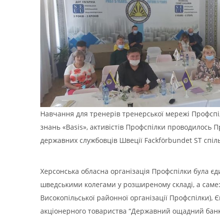
Навчання для тренерів тренерської мережі Профспі
знань «Basis», активістів Профспілки проводилось 
державних службовців Швеції Fackförbundet ST спіль
Херсонська обласна організація Профспілки була єд
шведськими колегами у розширеному складі, а саме:
Високопільської районної організації Профспілки), 
акціонерного товариства “Державний ощадний банк Ук