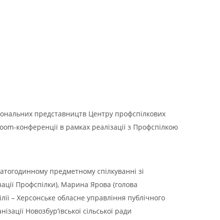
гіональних представництв Центру профспілкових
Zoom-конференції в рамках реалізації з Профспілкою
гатогодинному предметному спілкуванні зі
ації Профспілки), Марина Ярова (голова
ілії – Херсонське обласне управління публічного
зації Новозбур’ївської сільської ради