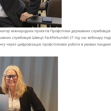
инатор міжнародних проектів Профспілки державних службовців 
них службовців Швеції Fackförbundet ST під час вебінару поділ
ингу через цифровізацію профспілкової роботи в умовах пандемі