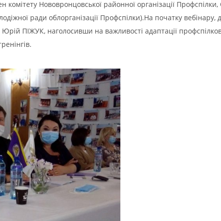
 комітету Нововронцовської районної організації Профспілки,
лодіжної ради облорганізації Профспілки).На початку вебінару, 
Юрій ПІЖУК, наголосивши на важливості адаптації профспілково
ренінгів.