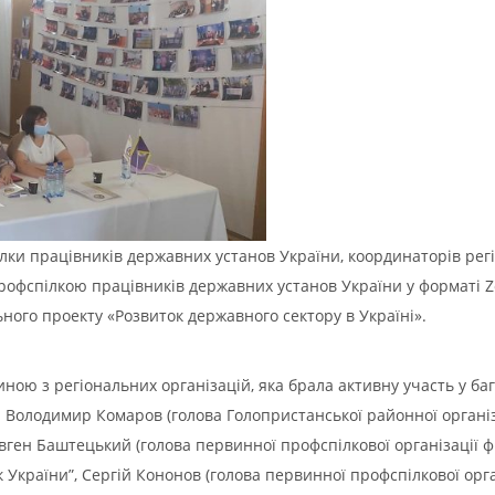
лки працівників державних установ України, координаторів ре
Профспілкою працівників державних установ України у форматі 
ного проекту «Розвиток державного сектору в Україні».
иною з регіональних організацій, яка брала активну участь у ба
 Володимир Комаров (голова Голопристанської районної організ
Євген Баштецький (голова первинної профспілкової організації ф
раїни”, Сергій Кононов (голова первинної профспілкової органі