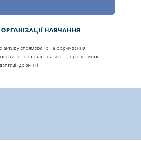
 ОРГАНІЗАЦІЇ НАВЧАННЯ
о активу спрямоване на формування
 постійного оновлення знань, професійної
аптацiї до змiн i