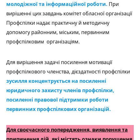
молодіжної та інформаційної роботи.
При
вирішенні цих завдань комітет обласної організації
Профспілки надає практичну й методичну
допомогу районним, міським, первинним
профспілковим організаціям.
Для вирішення задачі посилення мотивації
профспілкового членства, дієздатності профспілки
зусилля концентрується на посиленні
юридичного захисту членів профспілки,
посиленні правової підтримки роботи
первинних профспілкових організацій.
Для своєчасного попередження, виявлення та
припинення дій, які містять ознаки порушення